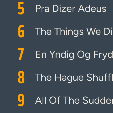
5
Pra Dizer Adeus
6
The Things We D
7
En Yndig Og Fry
8
The Hague Shuff
9
All Of The Sudde