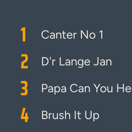
1
Canter No 1
2
D'r Lange Jan
3
Papa Can You He
4
Brush It Up