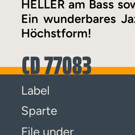
HELLER am Bass so
Ein wunderbares J
Höchstform!
CD 77083
Label
Sparte
File under