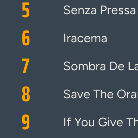
5
Senza Pressa
6
Iracema
7
Sombra De L
8
Save The Ora
9
If You Give 