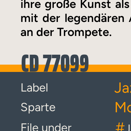
ihre große Kunst als
mit der legendären
an der Trompete.
CD 77099
Ja
Label
Mo
Sparte
#
File under
J