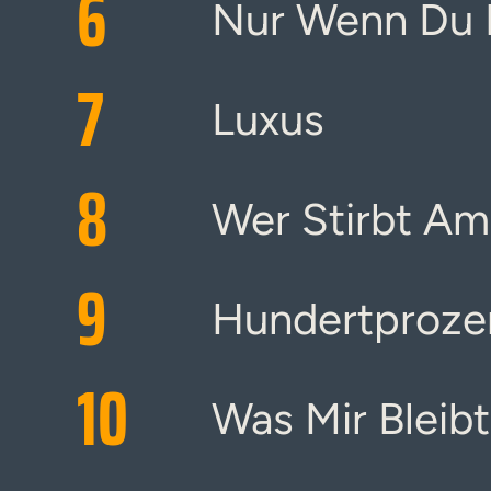
6
Nur Wenn Du B
7
Luxus
8
Wer Stirbt A
9
Hundertproze
10
Was Mir Bleibt