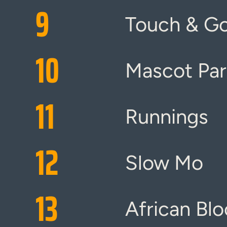
9
Touch & G
10
Mascot Pa
11
Runnings
12
Slow Mo
13
African Bl