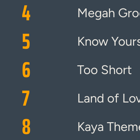
4
Megah Gro
5
Know Yours
6
Too Short
7
Land of Lo
8
Kaya Them