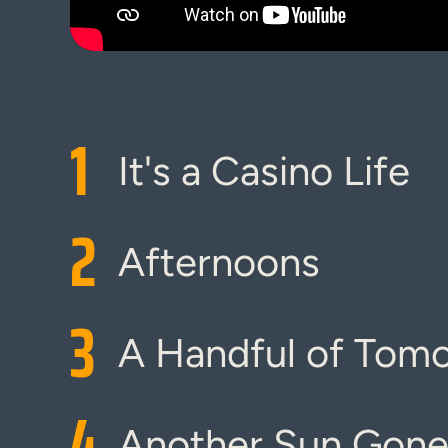
1
It's a Casino Life
2
Afternoons
3
A Handful of Tom
4
Another Sun Gon