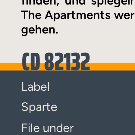
finden, und spiegel
The Apartments wer
gehen.
CD 82132
Label
Sparte
File under