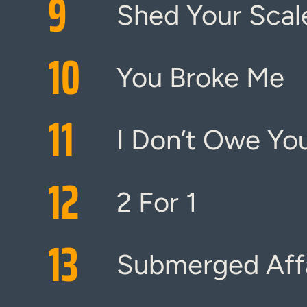
9
Shed Your Scal
10
You Broke Me
11
I Don’t Owe You
12
2 For 1
13
Submerged Aff