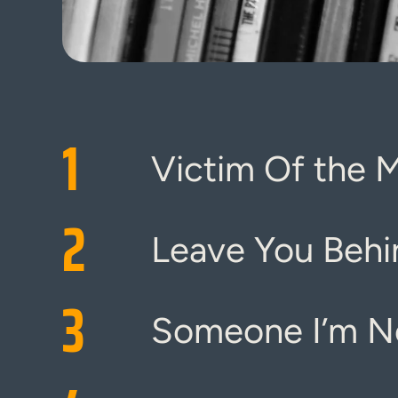
1
Victim Of the
2
Leave You Behi
3
Someone I’m N