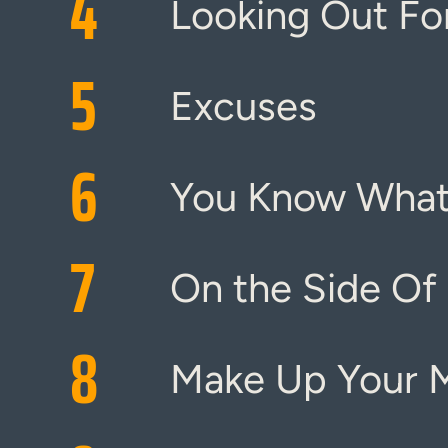
4
Looking Out Fo
5
Excuses
6
You Know What
7
On the Side Of 
8
Make Up Your 