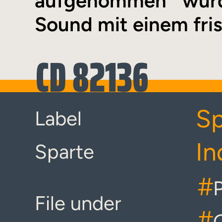
aufgenommen wur
Sound mit einem fri
CD 82136
Sp
Label
In
Sparte
#
File under
#