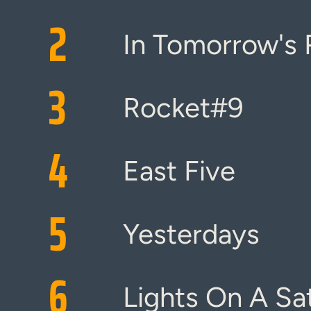
2
In Tomorrow's
3
Rocket#9
4
East Five
5
Yesterdays
6
Lights On A Sat