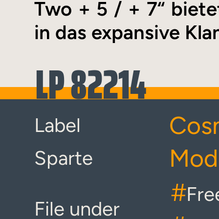
Two + 5 / + 7“ biete
in das expansive Kl
LP 82214
Cos
Label
Mod
Sparte
#
Fre
File under