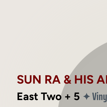
SUN RA & HIS 
Viny
✦
East Two + 5