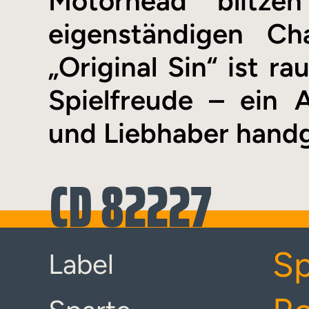
Motörhead blitz
eigenständigen Ch
„Original Sin“ ist r
Spielfreude – ein
und Liebhaber hand
CD 82227
Sp
Label