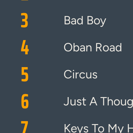
3
Bad Boy
4
Oban Road
5
Circus
6
Just A Thou
7
Keys To My 