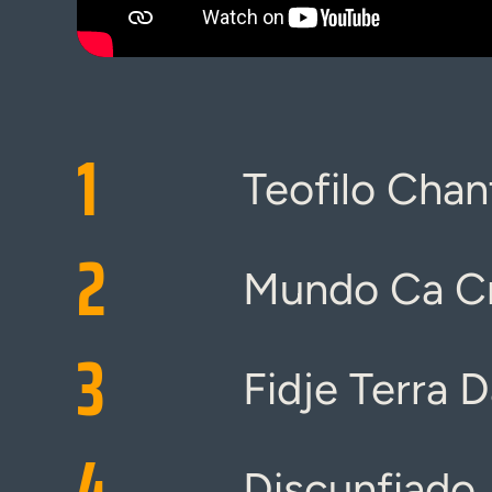
1
Teofilo Chan
2
Mundo Ca C
3
Fidje Terra D
4
Discunfiado