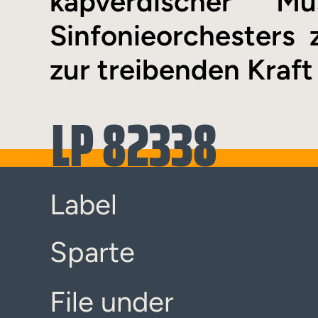
kapverdischer M
Sinfonieorchesters
zur treibenden Kraft
LP 82338
Label
Sparte
File under