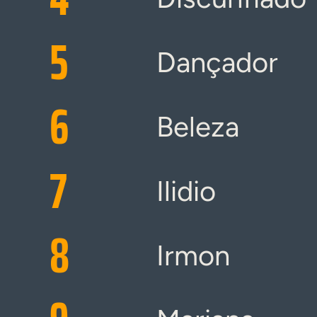
5
Dançador
6
Beleza
7
Ilidio
8
Irmon