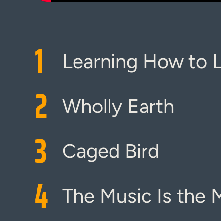
1
Learning How to L
2
Wholly Earth
3
Caged Bird
4
The Music Is the 