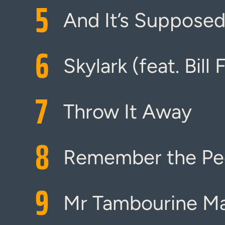
5
And It’s Supposed
6
Skylark (feat. Bill F
7
Throw It Away
8
Remember the Peo
9
Mr Tambourine M