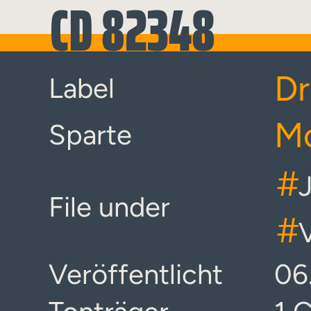
CD 82348
Dr
Label
Mo
Sparte
#
File under
#
Veröffentlicht
06