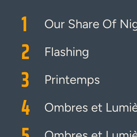
1
Our Share Of Ni
2
Flashing
3
Printemps
4
Ombres et Lumièr
5
Ombres et Lumiè