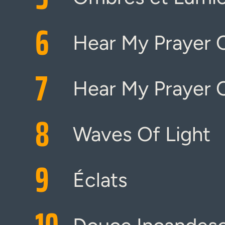
6
Hear My Prayer 
7
Hear My Prayer O
8
Waves Of Light
9
Éclats