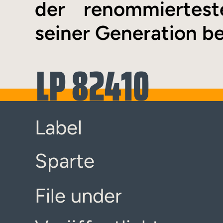
der renommiertest
seiner Generation be
LP 82410
Label
Sparte
File under