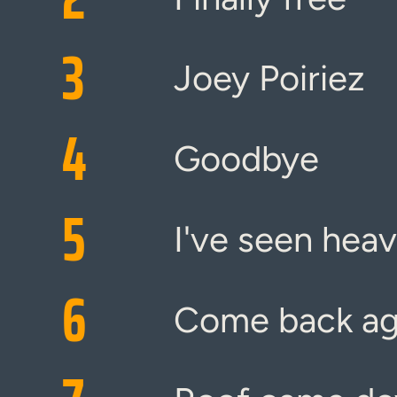
3
Joey Poiriez
4
Goodbye
5
I've seen hea
6
Come back ag