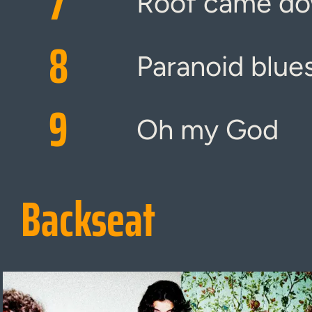
7
Roof came d
8
Paranoid blue
9
Oh my God
Backseat