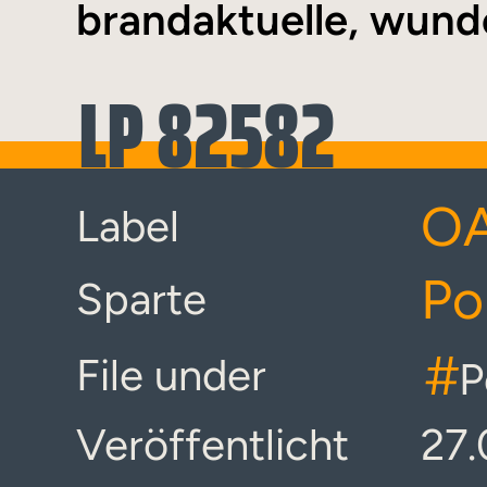
brandaktuelle, wund
LP 82582
OA
Label
Po
Sparte
#
File under
P
Veröffentlicht
27.