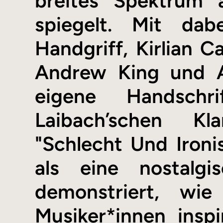
breites Spektrum a
spiegelt. Mit da
Handgriff, Kirlian 
Andrew King und A
eigene Handschr
Laibach’schen Kla
"Schlecht Und Ironi
als eine nostalgi
demonstriert, wi
Musiker*innen insp