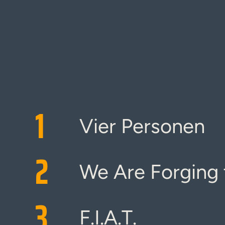
1
Vier Personen
2
We Are Forging 
3
F.I.A.T.