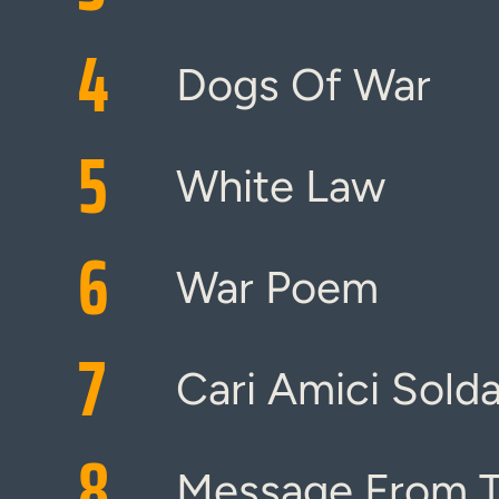
4
Dogs Of War
5
White Law
6
War Poem
7
Cari Amici Solda
8
Message From T