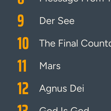
9
Der See
10
The Final Coun
11
Mars
12
Agnus Dei
13
God Is God