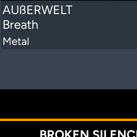
AUßERWELT
Breath
Metal
K
BROKEN SILENCE