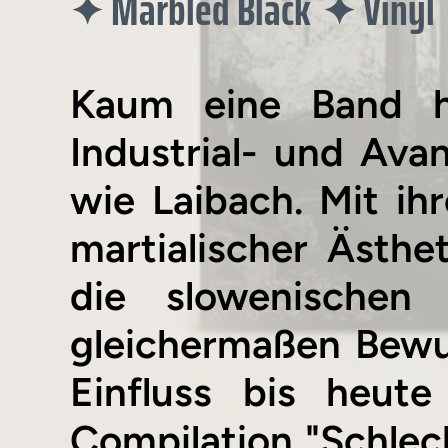
Marbled Black
Vinyl
✦
✦
Kaum eine Band h
Industrial- und Ava
wie Laibach. Mit ih
martialischer Ästh
die slowenischen 
gleichermaßen Bewu
Einfluss bis heute
Compilation "Schlech