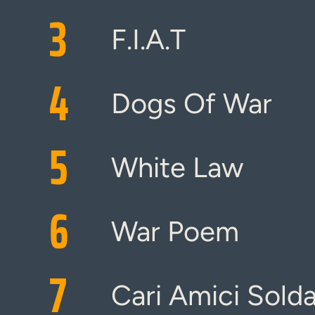
3
F.I.A.T
4
Dogs Of War
5
White Law
6
War Poem
7
Cari Amici Solda