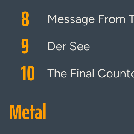
8
Message From T
9
Der See
10
The Final Coun
Metal