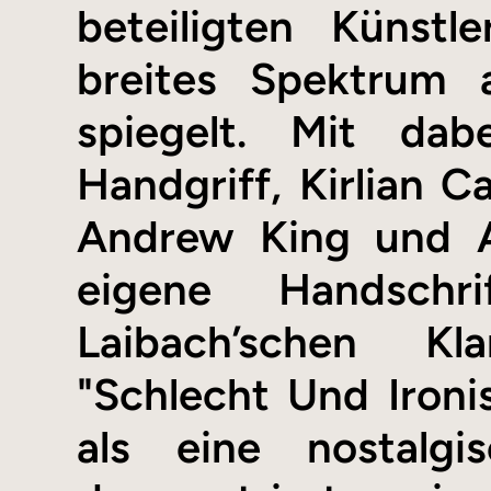
beteiligten Künst
breites Spektrum a
spiegelt. Mit da
Handgriff, Kirlian 
Andrew King und A
eigene Handschr
Laibach’schen Kla
"Schlecht Und Ironi
als eine nostalgi