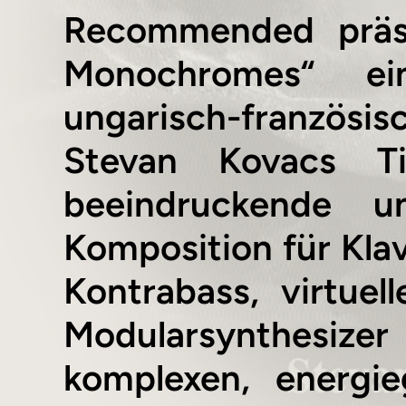
Recommended präse
Monochromes“ ei
ungarisch-französ
Stevan Kovacs T
beeindruckende un
Komposition für Klavi
Kontrabass, virtue
Modularsynthesiz
komplexen, energi