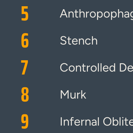
5
Anthropopha
6
Stench
7
Controlled D
8
Murk
9
Infernal Oblit