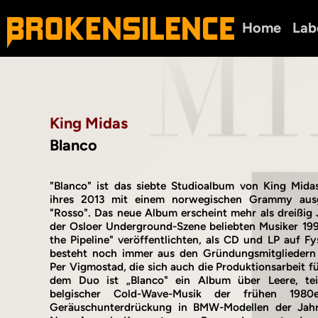
Home
Lab
King Midas
Blanco
"Blanco" ist das siebte Studioalbum von King Mida
ihres 2013 mit einem norwegischen Grammy aus
"Rosso". Das neue Album erscheint mehr als dreißig 
der Osloer Underground-Szene beliebten Musiker 199
the Pipeline" veröffentlichten, als CD und LP auf F
besteht noch immer aus den Gründungsmitglieder
Per Vigmostad, die sich auch die Produktionsarbeit für
dem Duo ist „Blanco" ein Album über Leere, teil
belgischer Cold-Wave-Musik der frühen 198
Geräuschunterdrückung in BMW-Modellen der Jah