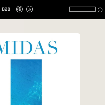
⌕
❉
EN
B2B