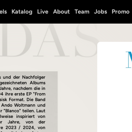
els
Katalog
Live
About
Team
Jobs
Promo
s und der Nachfolger
gezeichneten Albums
Jahre, nachdem die in
4 ihre erste EP "From
ysisk Format. Die Band
n Ando Woltmann und
 "Blanco" teilen. Laut
weise inspiriert von
0er Jahre, von der
re 2023 / 2024, von