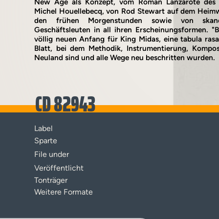
New Age als Konzept, vom Roman Lanzarote des f
Michel Houellebecq, von Rod Stewart auf dem Heimw
den frühen Morgenstunden sowie von skandi
Geschäftsleuten in all ihren Erscheinungsformen. "B
völlig neuen Anfang für King Midas, eine tabula ras
Blatt, bei dem Methodik, Instrumentierung, Kompos
Neuland sind und alle Wege neu beschritten wurden.
CD 82943
Label
Sparte
File under
Veröffentlicht
Tonträger
Weitere Formate