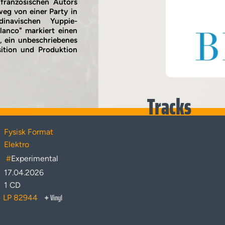
ranzösischen Autors
eg von einer Party in
navischen Yuppie-
lanco" markiert einen
a, ein unbeschriebenes
ition und Produktion
Tracks
Fysisk Format
Elektro
#
Experimental
17.04.2026
1 CD
Vinyl
LP 82944
✦