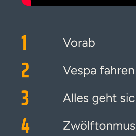
1
Vorab
2
Vespa fahren
3
Alles geht si
4
Zwölftonmus