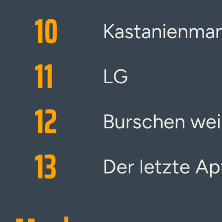
10
Kastanienma
11
LG
12
Burschen wei
13
Der letzte A