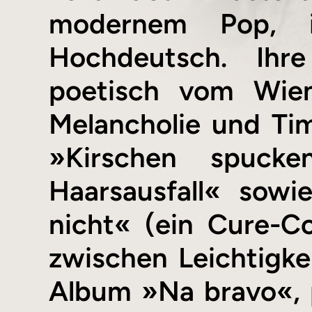
modernem Pop, i
Hochdeutsch. Ihr
poetisch vom Wien
Melancholie und Tim
»Kirschen spuck
Haarsausfall« sow
nicht« (ein Cure-C
zwischen Leichtigke
Album »Na bravo«, p