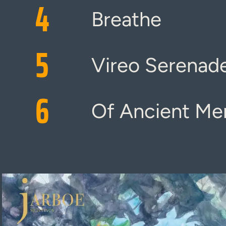
4
Breathe
5
Vireo Serenad
6
Of Ancient M