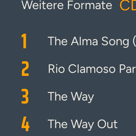
CD
Weitere Formate
1
The Alma Song (
2
Rio Clamoso Part
3
The Way
4
The Way Out