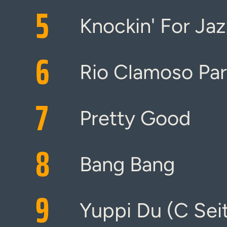
5
Knockin' For Jaz
6
Rio Clamoso Part
7
Pretty Good
8
Bang Bang
9
Yuppi Du (C Sei