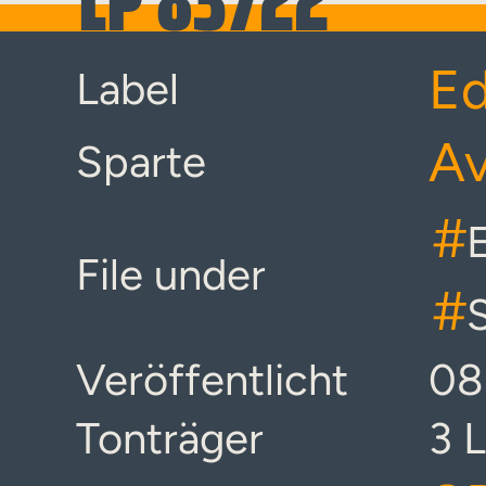
Ed
Label
Av
Sparte
#
E
File under
#
Veröffentlicht
08
Tonträger
3 