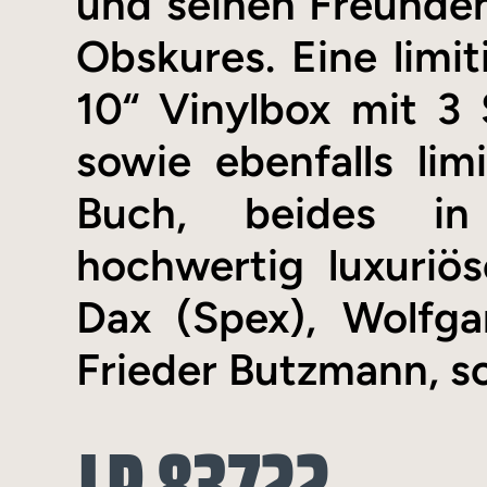
und seinen Freunden
Obskures. Eine limi
10“ Vinylbox mit 3 
sowie ebenfalls lim
Buch, beides in 
hochwertig luxuriö
Dax (Spex), Wolfga
Frieder Butzmann, s
LP 83722