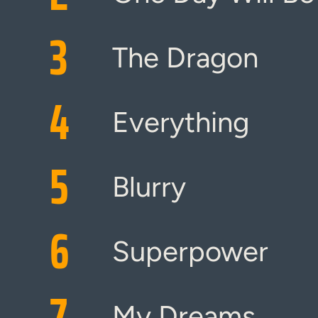
3
The Dragon
4
Everything
5
Blurry
6
Superpower
7
My Dreams