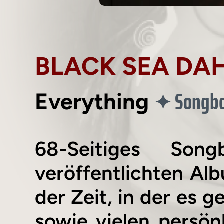
BLACK SEA DA
Songb
✦
Everything
68-Seitiges So
veröffentlichten Alb
der Zeit, in der es
sowie vielen persön