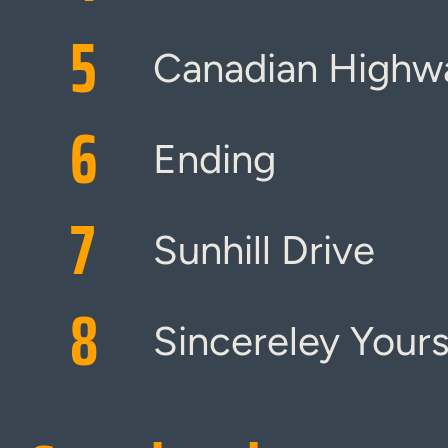
5
Canadian Highwa
6
Ending
7
Sunhill Drive
8
Sincereley Your