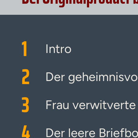
1
Intro
2
Der geheimnisvol
3
Frau verwitvert
4
Der leere Briefb