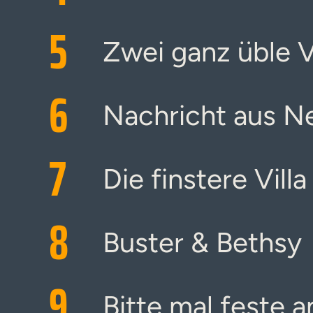
5
Zwei ganz üble 
6
Nachricht aus N
7
Die finstere Villa
8
Buster & Bethsy
9
Bitte mal feste 