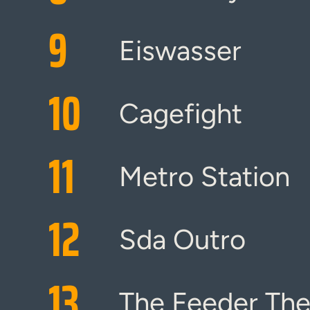
9
Eiswasser
10
Cagefight
11
Metro Station
12
Sda Outro
13
The Feeder Th