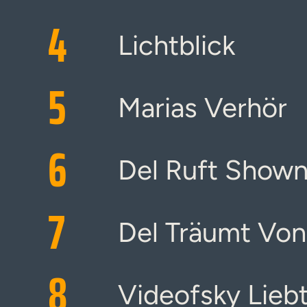
4
Lichtblick
5
Marias Verhör
6
Del Ruft Show
7
Del Träumt Von
8
Videofsky Lieb