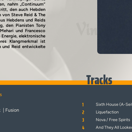
ten, nahm „Continuum“
ftritt, den auch Hebden
n von Steve Reid & The
 aus Hebdens und Reids
Vinyl
, den Pianisten Tony
 Mehari und Francesco
Energie, elektronische
eres Klangmerkmal ist
n und Reid entwickelte
Tracks
s
1
Sixth House (A-Sei
k
| Fusion
2
Liquefaction
3
Nova / Free Spirits
4
And They All Looke