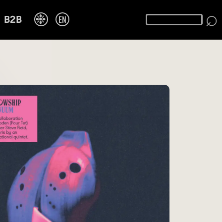
⌕
❉
EN
B2B