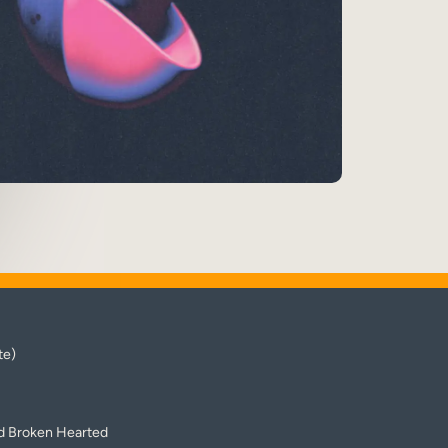
te)
d Broken Hearted