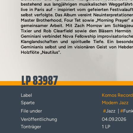
bestehend aus langjährigen musikalischen Weggefähr
live in Paris auf - inspiriert vom gefeierten Festivalau
selbst verfolgte. Das Album vereint Neuinterpretatione
Master Brotherhood, Four Tet sowie „Morning Prayer“
gemeinsamer Arbeit. Mit Zach Morrow am Schlagzeug
Tixier und Rob Clearfield sowie den Bläsern Hermon
Geminiani verbindet Nova Fellowship improvisatorische 
Klanglandschaften und spirituelle Tiefe. Ein besond
Geminianis selbst und im visionären Geist von Hebde
Holzflöte „Nautilus“.
LP 83987
Label
Komos Record
Sparte
Modern Jazz
File under
#
Jazz
|
#
Fun
Veröffentlichung
04.09.2026
Tonträger
1 LP