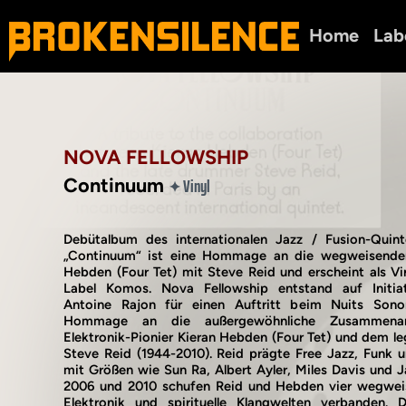
Home
Lab
NOVA FELLOWSHIP
Continuum
Vinyl
✦
Debütalbum des internationalen Jazz / Fusion-Quint
„Continuum“ ist eine Hommage an die wegweisenden
Hebden (Four Tet) mit Steve Reid und erscheint als Vi
Label Komos. Nova Fellowship entstand auf Initia
Antoine Rajon für einen Auftritt beim Nuits Sonor
Hommage an die außergewöhnliche Zusammena
Elektronik-Pionier Kieran Hebden (Four Tet) und dem l
Steve Reid (1944-2010). Reid prägte Free Jazz, Funk 
mit Größen wie Sun Ra, Albert Ayler, Miles Davis und
2006 und 2010 schufen Reid und Hebden vier wegweis
Elektronik und spirituelle Klangwelten verbanden. 