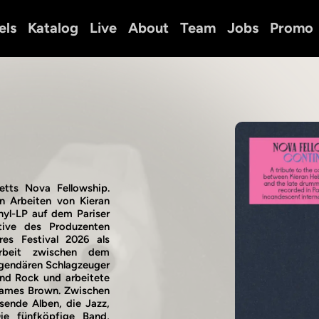
els
Katalog
Live
About
Team
Jobs
Promo
etts Nova Fellowship.
 Arbeiten von Kieran
nyl-LP auf dem Pariser
tive des Produzenten
es Festival 2026 als
rbeit zwischen dem
egendären Schlagzeuger
und Rock und arbeitete
 James Brown. Zwischen
ende Alben, die Jazz,
Die fünfköpfige Band,