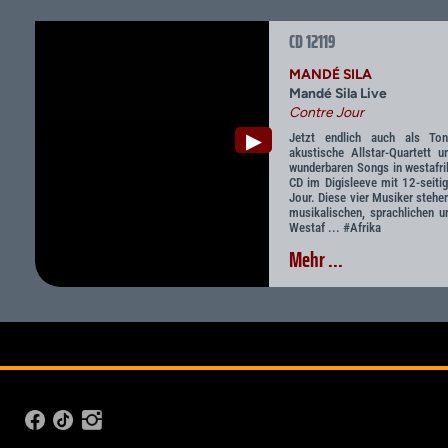
CD 12119
MANDÉ SILA
Mandé Sila Live
Contre Jour
▶
Jetzt endlich auch als Tont
akustische Allstar-Quartett 
wunderbaren Songs in westafrik
CD im Digisleeve mit 12-seiti
Jour. Diese vier Musiker stehe
musikalischen, sprachlichen u
Westaf ... #Afrika
Mehr ...