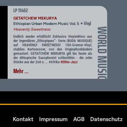
LP 15402
GETATCHEW MEKURYA
Vinyl
✦
Ethiopian Urban Modern Music Vol. 5
WORLD MUSIC
Heavenly Sweetness
Endlich wieder erhältlich! Exklusive Vinyledition aus
der legendären „Ethiopiques“- Serie (BUDA MUSIQUE)
auf HEAVENLY SWEETNESS! 180-Gramm-Vinyl,
stabiles Kartoncover, von den Originaltonbändern
gemastert. GETATCHEW MEKURYA gilt bis heute als
der äthiopische Saxophonist schlechthin - die zehn
Stücke aus der Zeit u ... #Afrika
#Ethio-Jazz
Mehr ...
Kontakt
Impressum
AGB
Datenschutz