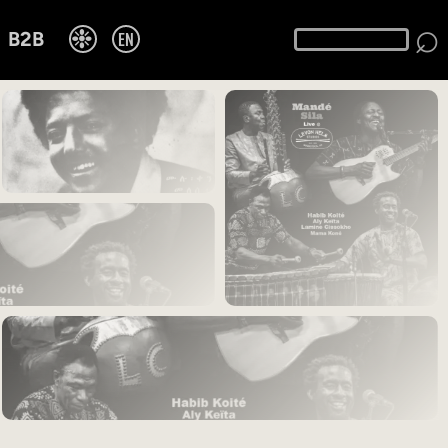
⌕
❉
EN
B2B