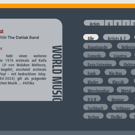
Artists
A
B
C
SÈ
Alle
Artists A-Z
ith The Dahlak Band
Avantgarde
Belletri
WORLD MUSIC
s
Comedy
Country
ss hebt einen weiteren
 die 1976 erstmals auf Kaifa
Easy Listening
Elektr
te LP von Muluken Mellesse,
begehrt, erscheint erstmals
Funk
Hip Hop
inyl - mit bedrucktem Inlay.
54-2024) gilt als prägender
Kinder
Klassik
chen Musik ... #Afrika
Merchandise
Metal
R & B
Reggae
Sachbuch
Schlager
Techno
Thriller