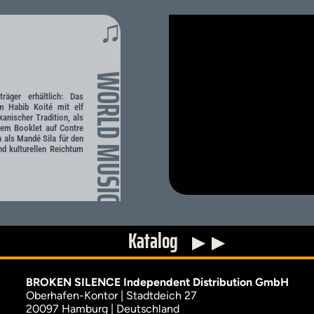
♫
WORLD MUSIC
räger erhältlich: Das
um Habib Koité mit elf
anischer Tradition, als
gem Booklet auf Contre
n als Mandé Sila für den
nd kulturellen Reichtum
Katalog
▶
▶
BROKEN SILENCE Independent Distribution GmbH
Oberhafen-Kontor | Stadtdeich 27
20097 Hamburg | Deutschland