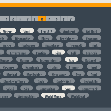
E
F
G
H
K
L
M
P
R
T
V
Videos
Vinyl
Live A-Z
Ambient
Art Rock
stik
Biographie
Blues
Breakbeat
Chanson
Dance
Darkwave
Downbeat
Dramatik
Dub
o
Entertainer
Exotica
Film
Folk
Francais
House
Humor
Independent
Jazz
Kabarett
Klezmer
Krautrock
Latin
Lounge
Lyrik
Musical
Musikvideo
New wave
Pop
Punk
Rhythm'n'Blues
Rock
Rock'n'Roll
Rockabilly
Sci-Fi
Ska
Songwriter
Soul
Soundtrack
Trance
Weihnachten
World Music
Worldbeat