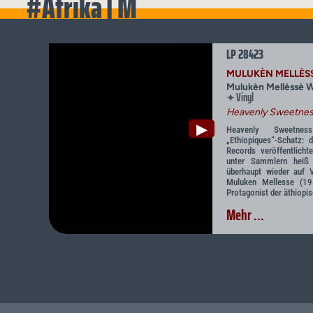
#Afrika | M
LP 28423
MULUKÈN MELLÈS
Mulukèn Mellèssè W
Vinyl
✦
Heavenly Sweetnes
▶
Heavenly Sweetne
„Ethiopiques“-Schatz:
Records veröffentlich
unter Sammlern heiß 
überhaupt wieder auf V
Muluken Mellesse (19
Protagonist der äthiopis
Mehr ...