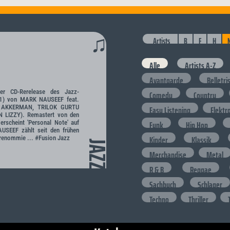
♫
Artists
B
F
H
Alle
Artists A-Z
Avantgarde
Belletri
cher CD-Rerelease des Jazz-
Comedy
Country
981) von MARK NAUSEEF feat.
 AKKERMAN, TRILOK GURTU
Easy Listening
Elektr
N LIZZY). Remastert von den
Funk
Hip Hop
erscheint 'Personal Note' auf
SEEF zählt seit den frühen
Kinder
Klassik
 renommie ... #Fusion Jazz
JAZZ
Merchandise
Metal
R & B
Reggae
Sachbuch
Schlager
Techno
Thriller