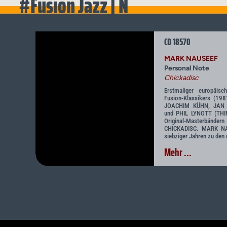
#Fusion Jazz | N
CD 18570
MARK NAUSEEF
Personal Note
Chickadisc
Erstmaliger europäis
Fusion-Klassikers (1
JOACHIM KÜHN, JAN
und PHIL LYNOTT (THI
Original-Masterbändern 
CHICKADISC. MARK NAU
siebziger Jahren zu den
Mehr ...