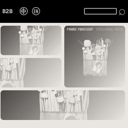
⌕
❉
EN
B2B