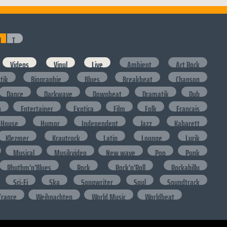
N
T
Videos
Vinyl
Live
Ambient
Art Rock
stik
Biographie
Blues
Breakbeat
Chanson
Dance
Darkwave
Downbeat
Dramatik
Dub
o
Entertainer
Exotica
Film
Folk
Francais
House
Humor
Independent
Jazz
Kabarett
Klezmer
Krautrock
Latin
Lounge
Lyrik
Musical
Musikvideo
New wave
Pop
Punk
Rhythm'n'Blues
Rock
Rock'n'Roll
Rockabilly
Sci-Fi
Ska
Songwriter
Soul
Soundtrack
Trance
Weihnachten
World Music
Worldbeat