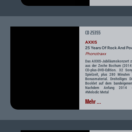
CD 25355
AXXIS
25 Years Of Rock And P
Phonotraxx
Das AXXIS-Jubiläumskonzert z
aus der Zeche Bochum (2014) 
CD-plus-DVD-Edition. 32 So
Spielzeit, plus 280 Minuten 
Bonusmaterial. Dreiteiliges D
Booklet auf dem bandeigen
Nachdem Anfang 2014
#Melodic Metal
Mehr ...