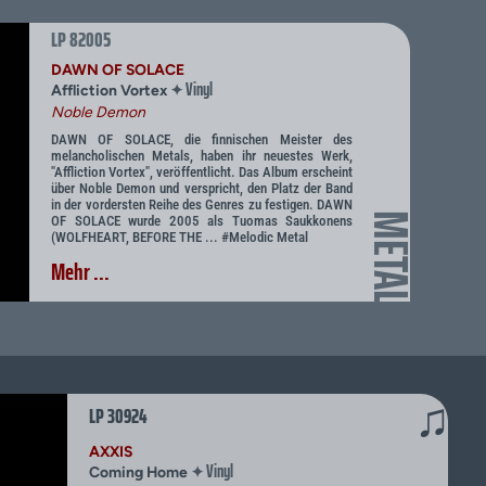
LP 82005
DAWN OF SOLACE
Vinyl
✦
Affliction Vortex
Noble Demon
DAWN OF SOLACE, die finnischen Meister des
melancholischen Metals, haben ihr neuestes Werk,
"Affliction Vortex", veröffentlicht. Das Album erscheint
über Noble Demon und verspricht, den Platz der Band
in der vordersten Reihe des Genres zu festigen. DAWN
METAL
OF SOLACE wurde 2005 als Tuomas Saukkonens
(WOLFHEART, BEFORE THE ... #Melodic Metal
Mehr ...
♫
LP 30924
AXXIS
Vinyl
✦
Coming Home