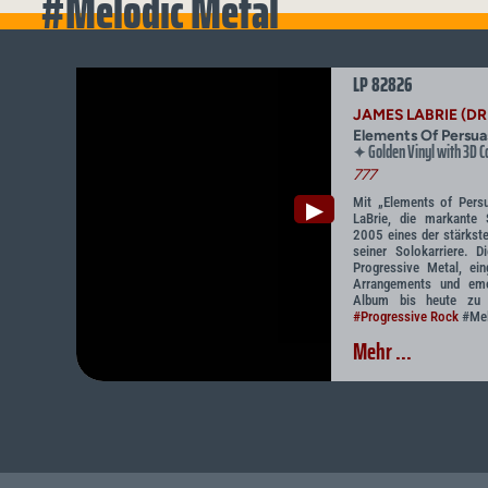
#Melodic Metal
LP 82826
JAMES LABRIE (D
Elements Of Persua
Golden Vinyl with 3D C
✦
777
Mit „Elements of Persu
▶
LaBrie, die markante
2005 eines der stärkst
seiner Solokarriere. 
Progressive Metal, ein
Arrangements und emo
Album bis heute zu
#Progressive Rock
#Mel
Mehr ...