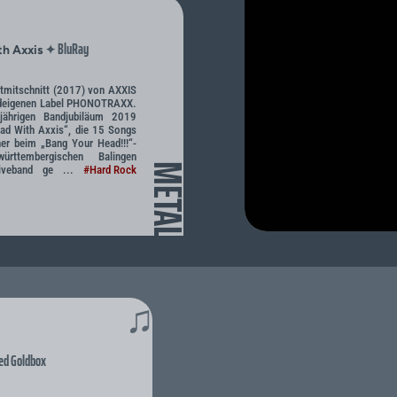
BluRay
✦
th Axxis
tmitschnitt (2017) von AXXIS
ndeigenen Label PHONOTRAXX.
ährigen Bandjubiläum 2019
ad With Axxis“, die 15 Songs
er beim „Bang Your Head!!!“-
ürttembergischen Balingen
METAL
iveband ge ...
#Hard Rock
♫
ed Goldbox