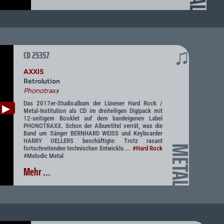
♫
CD 25357
AXXIS
Retrolution
Phonotraxx
Das 2017er-Studioalbum der Lünener Hard Rock /
▶
Metal-Institution als CD im dreiteiligen Digipack mit
12-seitigem Booklet auf dem bandeigenen Label
PHONOTRAXX. Schon der Albumtitel verrät, was die
Band um Sänger BERNHARD WEISS und Keyboarder
HARRY OELLERS beschäftigte: Trotz rasant
METAL
fortschreitenden technischen Entwicklu ...
#Hard Rock
#Melodic Metal
Mehr ...