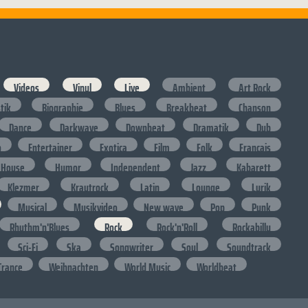
Videos
Vinyl
Live
Ambient
Art Rock
stik
Biographie
Blues
Breakbeat
Chanson
Dance
Darkwave
Downbeat
Dramatik
Dub
o
Entertainer
Exotica
Film
Folk
Francais
House
Humor
Independent
Jazz
Kabarett
Klezmer
Krautrock
Latin
Lounge
Lyrik
Musical
Musikvideo
New wave
Pop
Punk
Rhythm'n'Blues
Rock
Rock'n'Roll
Rockabilly
Sci-Fi
Ska
Songwriter
Soul
Soundtrack
Trance
Weihnachten
World Music
Worldbeat