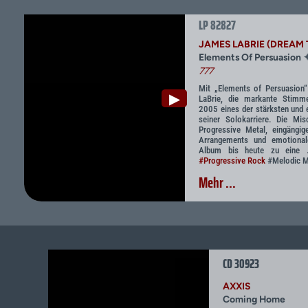
LP 82827
JAMES LABRIE (DREAM 
Elements Of Persuasion
777
Mit „Elements of Persuasion“
▶
LaBrie, die markante Stimm
2005 eines der stärksten und 
seiner Solokarriere. Die Mis
Progressive Metal, eingängig
Arrangements und emotiona
Album bis heute zu eine 
#Progressive Rock
#Melodic M
Mehr ...
CD 30923
AXXIS
Coming Home