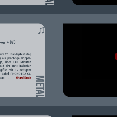
♫
DVD
✦
ower
um 25. Bandgeburtstag
als prächtige Doppel-
ngs, über 140 Minuten
auf der DVD inklusive
igifile mit 12-seitigem
en Label PHONOTRAXX.
METAL
 das ...
#Hard Rock