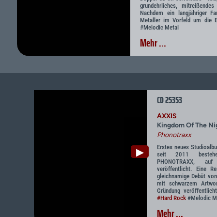
grundehrliches, mitreißendes
Nachdem ein langjähriger F
Metaller im Vorfeld um die E
#Melodic Metal
Mehr ...
CD 25353
AXXIS
Kingdom Of The Nig
Phonotraxx
Erstes neues Studioal
▶
seit 2011 bestehe
PHONOTRAXX, auf 
veröffentlicht. Eine 
gleichnamige Debüt von
mit schwarzem Artwor
Gründung veröffentlic
#Hard Rock
#Melodic M
Mehr ...