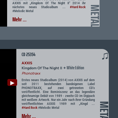
AXXIS mit „Kingdom Of The Night II“ 2014 ihr
METAL
nächstes neues Studioalbum ...
#Hard Rock
#Melodic Metal
Mehr ...
♫
CD 25354
AXXIS
White Edition
✦
Kingdom Of The Night II
Phonotraxx
Erstes neues Studioalbum (2014) von AXXIS auf dem
▶
seit 2011 bestehenden bandeigenen Label
PHONOTRAXX, auf zwei getrennten CD’s
veröffentlicht. Eine Reminiszenz an das legendäre
gleichnamige Debüt von 1989 - zweite CD im Digipack
mit weißem Artwork. Nur ein Jahr nach ihrer Gründung
METAL
veröffentlichten AXXIS 1989 mit „Kingd ...
#Hard Rock
#Melodic Metal
Mehr ...