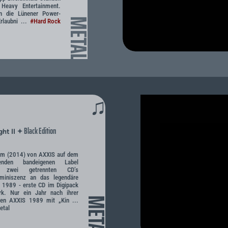
 Heavy Entertainment.
an die Lünener Power-
METAL
rlaubni ...
#Hard Rock
♫
Black Edition
✦
ht II
bum (2014) von AXXIS auf dem
nden bandeigenen Label
zwei getrennten CD’s
Reminiszenz an das legendäre
 1989 - erste CD im Digipack
k. Nur ein Jahr nach ihrer
METAL
hten AXXIS 1989 mit „Kin ...
etal