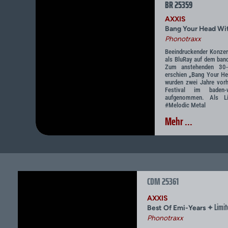
BR 25359
AXXIS
Bang Your Head Wi
Phonotraxx
Beeindruckender Konzer
als BluRay auf dem ba
Zum anstehenden 30-j
erschien „Bang Your He
wurden zwei Jahre vorh
Festival im baden-w
aufgenommen. Als L
#Melodic Metal
Mehr ...
CDM 25361
AXXIS
Limit
✦
Best Of Emi-Years
Phonotraxx