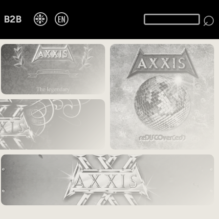
⌕
❉
EN
B2B