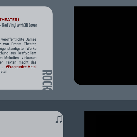
THEATER)
Red Vinyl with 3D Cover
✦
 veröffentlichte James
e von Dream Theater,
eigenständigsten Werke
chung aus kraftvollem
en Melodien, virtuosen
len Texten macht das
...
#Progressive Metal
etal
ROCK
♫