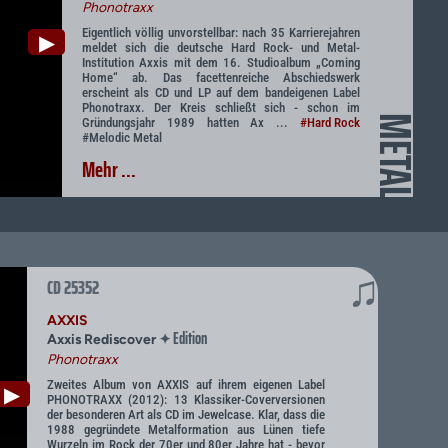
Phonotraxx
Eigentlich völlig unvorstellbar: nach 35 Karrierejahren
▶
meldet sich die deutsche Hard Rock- und Metal-
Institution Axxis mit dem 16. Studioalbum „Coming
Home“ ab. Das facettenreiche Abschiedswerk
erscheint als CD und LP auf dem bandeigenen Label
Phonotraxx. Der Kreis schließt sich - schon im
METAL
Gründungsjahr 1989 hatten Ax ...
#Hard Rock
#Melodic Metal
Mehr ...
♫
CD 25352
AXXIS
Edition
✦
Axxis Rediscover
Phonotraxx
Zweites Album von AXXIS auf ihrem eigenen Label
▶
PHONOTRAXX (2012): 13 Klassiker-Coverversionen
der besonderen Art als CD im Jewelcase. Klar, dass die
1988 gegründete Metalformation aus Lünen tiefe
Wurzeln im Rock der 70er und 80er Jahre hat - bevor