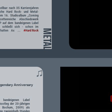
tellbar: nach 35 Karrierejahren
sche Hard Rock- und Metal-
 dem 16. Studioalbum „Coming
ttenreiche Abschiedswerk
LP auf dem bandeigenen Label
s schließt sich - schon im
METAL
 hatten Ax ...
#Hard Rock
♫
egendary Anniversary
 bandeigenen Label
ootleg der 20-jährigen
e Bochum, 2009) als
pp zweieinhalb Stunden