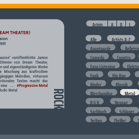
Artists
A
D
L
REAM THEATER)
Alle
Artists A-Z
sion
over
Avantgarde
Belletri
Comedy
Country
asion“ veröffentlichte James
 Stimme von Dream Theater,
Easy Listening
Elektr
en und eigenständigsten Werke
Die Mischung aus kraftvollem
Funk
Hip Hop
gängigen Melodien, virtuosen
tionalen Texten macht das
Kinder
Klassik
 eine ...
#Progressive Metal
odic Metal
ROCK
Merchandise
Metal
R & B
Reggae
Sachbuch
Schlager
Techno
Thriller