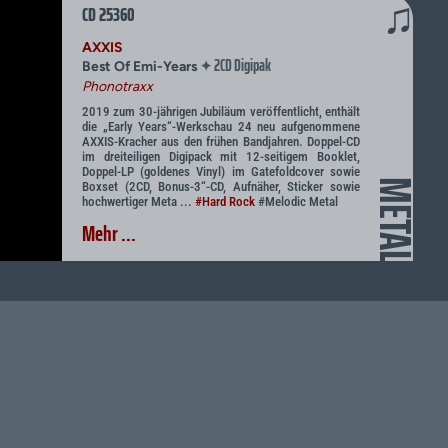
♫
CD 25360
AXXIS
2CD Digipak
✦
Best Of Emi-Years
Phonotraxx
2019 zum 30-jährigen Jubiläum veröffentlicht, enthält
die „Early Years“-Werkschau 24 neu aufgenommene
AXXIS-Kracher aus den frühen Bandjahren. Doppel-CD
im dreiteiligen Digipack mit 12-seitigem Booklet,
Doppel-LP (goldenes Vinyl) im Gatefoldcover sowie
METAL
Boxset (2CD, Bonus-3“-CD, Aufnäher, Sticker sowie
hochwertiger Meta ...
#Hard Rock
#Melodic Metal
Mehr ...