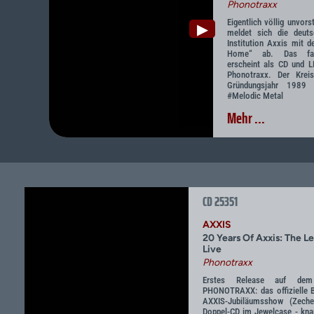
Phonotraxx
Eigentlich völlig unvors
▶
meldet sich die deut
Institution Axxis mit
Home“ ab. Das face
erscheint als CD und 
Phonotraxx. Der Krei
Gründungsjahr 1989
#Melodic Metal
Mehr ...
CD 25351
AXXIS
20 Years Of Axxis: The L
Live
Phonotraxx
Erstes Release auf dem
PHONOTRAXX: das offizielle B
AXXIS-Jubiläumsshow (Zech
Doppel-CD im Jewelcase - kna