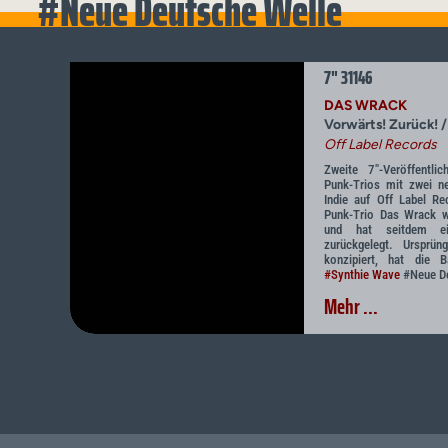
#Neue Deutsche Welle
7" 31146
DAS WRACK
Vorwärts! Zurück! 
Off Label Records
Zweite 7"-Veröffentli
Punk-Trios mit zwei 
Indie auf Off Label Re
Punk-Trio Das Wrack 
und hat seitdem ei
zurückgelegt. Ursprüng
konzipiert, hat die 
#Synthie Wave
#Neue De
Mehr ...