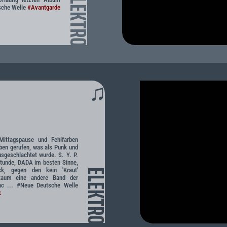
ELEKTRO
tsche Welle
#Avantgarde
♫
Mittagspause und Fehlfarben
eben gerufen, was als Punk und
sgeschlachtet wurde. S. Y. P.
Stunde, DADA im besten Sinne,
k, gegen den kein 'Kraut'
ELEKTRO
kaum eine andere Band der
c ... #Neue Deutsche Welle
k