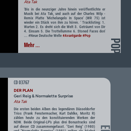
Ata Tak
'Bis in die neunziger Jahre hinein veröffentlichte er
Musik bei Ata Tak, und auch auf der Charles Wilp -
Remix Platte 'Michelangelo In Space' (WR 75) ist
wieder ein Stück von ihm zu hören. ' Tracklisting: 1.
Warten 2. Es dreht sich die Welt 3. Geträumt von Dir
4. Einsam 5. Die Trottellumme 6. Stoned Faces don'
... #Neue Deutsche Welle
#Avantgarde
#Pop
POP
Mehr ...
CD 03767
DER PLAN
Geri Reig & Normalette Surprise
Ata Tak
Die ersten beiden Alben des legendären Düsseldorfer
Trios (Frank Fenstermacher, Kurt Dahlke, Moritz R)
zählen heute zu den konstituierenden Werken der
NDW. Beide Original-LP's plus drei Bonustracks sind
auf dieser CD zusammengefasst. "Geri Reig" (1980)
und "Normalette Surprise" (1981) gelten als höchst