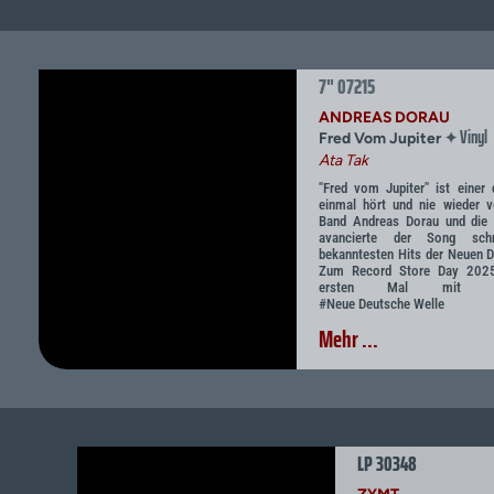
7" 07215
ANDREAS DORAU
Vinyl
✦
Fred Vom Jupiter
Ata Tak
"Fred vom Jupiter" ist einer
einmal hört und nie wieder v
Band Andreas Dorau und die M
avancierte der Song sc
bekanntesten Hits der Neuen 
Zum Record Store Day 2025
ersten Mal mit übe
#Neue Deutsche Welle
Mehr ...
LP 30348