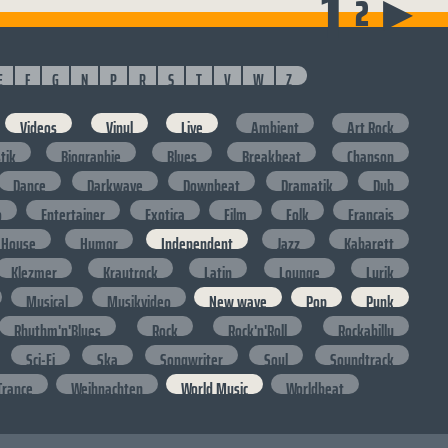
1
2
▶
E
F
G
N
P
R
S
T
V
W
Z
Videos
Vinyl
Live
Ambient
Art Rock
stik
Biographie
Blues
Breakbeat
Chanson
Dance
Darkwave
Downbeat
Dramatik
Dub
o
Entertainer
Exotica
Film
Folk
Francais
House
Humor
Independent
Jazz
Kabarett
Klezmer
Krautrock
Latin
Lounge
Lyrik
Musical
Musikvideo
New wave
Pop
Punk
Rhythm'n'Blues
Rock
Rock'n'Roll
Rockabilly
Sci-Fi
Ska
Songwriter
Soul
Soundtrack
Trance
Weihnachten
World Music
Worldbeat