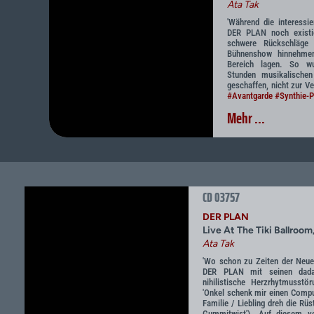
Ata Tak
'Während die interessier
DER PLAN noch existi
schwere Rückschläge b
Bühnenshow hinnehmen
Bereich lagen. So w
Stunden musikalische
geschaffen, nicht zur V
#Avantgarde
#Synthie-
Mehr ...
CD 03757
DER PLAN
Live At The Tiki Ballroom
Ata Tak
'Wo schon zu Zeiten der Neue
DER PLAN mit seinen dadai
nihilistische Herzrhytmusstö
'Onkel schenk mir einen Comput
Familie / Liebling dreh die Rü
Gummitwist'). Auf diesem vo