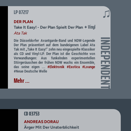
♫
LP 07217
DER PLAN
Vinyl
✦
Take It Easy! - Der Plan Spielt Der Plan
Ata Tak
INDEPENDENT
Die Düsseldorfer Avantgarde-Band und NDW-Legende
Der Plan präsentiert auf dem bandeigenen Label Ata
Tak mit „Take It Easy!“ zehn neu eingespielte Klassiker
als CD und Vinyl-LP. Der Plan ist die Geschichte von
Verwandlungen: Aus funkelnden experimentellen
Störgeräuschen der frühen NDW wuchs ein Ensemble,
das seine eigen ...
#Elektronik
#Exotica
#Lounge
#Neue Deutsche Welle
Mehr ...
CD 03753
ANDREAS DORAU
Ärger Mit Der Unsterblichkeit