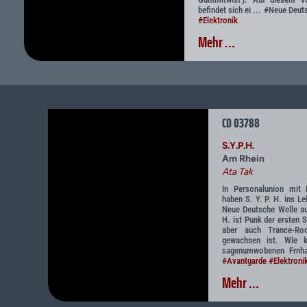
befindet sich ei ... #Neue Deu
#Elektronik
Mehr ...
CD 03788
S.Y.P.H.
Am Rhein
Ata Tak
In Personalunion mit 
haben S. Y. P. H. ins L
Neue Deutsche Welle au
H. ist Punk der ersten 
aber auch Trance-Roc
gewachsen ist. Wie 
sagenumwobenen Frnha
#Avantgarde
#Elektroni
Mehr ...