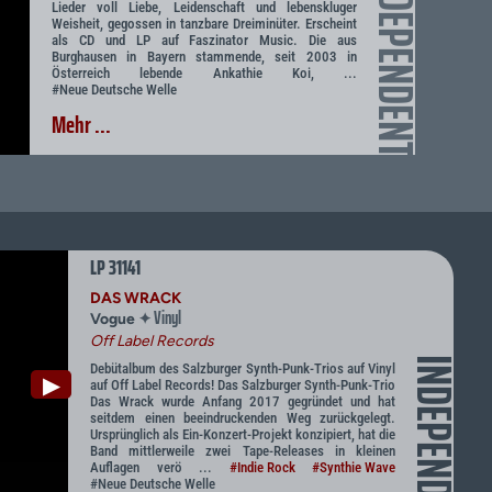
INDEPENDENT
Lieder voll Liebe, Leidenschaft und lebenskluger
Weisheit, gegossen in tanzbare Dreiminüter. Erscheint
als CD und LP auf Faszinator Music. Die aus
Burghausen in Bayern stammende, seit 2003 in
Österreich lebende Ankathie Koi, ...
#Neue Deutsche Welle
Mehr ...
LP 31141
DAS WRACK
Vinyl
✦
Vogue
Off Label Records
INDEPENDENT
Debütalbum des Salzburger Synth-Punk-Trios auf Vinyl
▶
auf Off Label Records! Das Salzburger Synth-Punk-Trio
Das Wrack wurde Anfang 2017 gegründet und hat
seitdem einen beeindruckenden Weg zurückgelegt.
Ursprünglich als Ein-Konzert-Projekt konzipiert, hat die
Band mittlerweile zwei Tape-Releases in kleinen
Auflagen verö ...
#Indie Rock
#Synthie Wave
#Neue Deutsche Welle