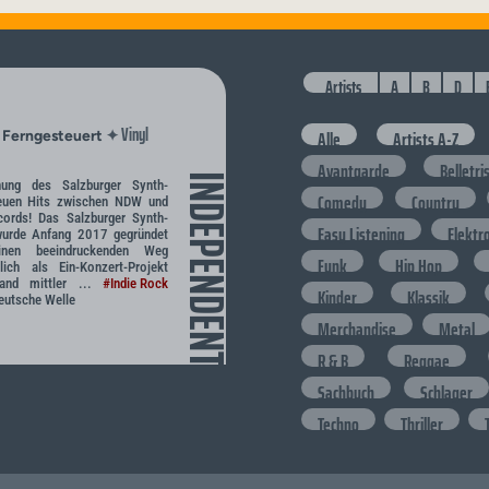
Artists
A
B
D
Vinyl
✦
Alle
Artists A-Z
/ Ferngesteuert
Avantgarde
Belletri
INDEPENDENT
chung des Salzburger Synth-
Comedy
Country
neuen Hits zwischen NDW und
cords! Das Salzburger Synth-
Easy Listening
Elektr
wurde Anfang 2017 gegründet
nen beeindruckenden Weg
Funk
Hip Hop
lich als Ein-Konzert-Projekt
Band mittler ...
#Indie Rock
Kinder
Klassik
utsche Welle
Merchandise
Metal
R & B
Reggae
Sachbuch
Schlager
Techno
Thriller