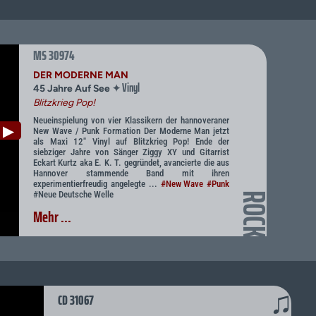
MS 30974
DER MODERNE MAN
Vinyl
✦
45 Jahre Auf See
Blitzkrieg Pop!
Neueinspielung von vier Klassikern der hannoveraner
▶
New Wave / Punk Formation Der Moderne Man jetzt
als Maxi 12" Vinyl auf Blitzkrieg Pop! Ende der
siebziger Jahre von Sänger Ziggy XY und Gitarrist
Eckart Kurtz aka E. K. T. gegründet, avancierte die aus
Hannover stammende Band mit ihren
experimentierfreudig angelegte ...
#New Wave
#Punk
#Neue Deutsche Welle
ROCK
Mehr ...
♫
CD 31067