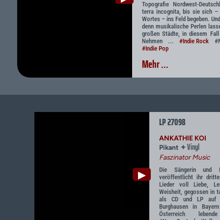
Topografie Nordwest-Deutsc
terra incognita, bis sie sich 
Wortes – ins Feld begeben. Und
denn musikalische Perlen lass
großen Städte, in diesem Fall
Nehmen ...
#Indie Rock
#Ne
#Indie Pop
Mehr ...
LP 27098
ANKATHIE KOI
Vinyl
✦
Pikant
Faszinator Music
Die Sängerin und K
▶
veröffentlicht ihr dri
Lieder voll Liebe, Le
Weisheit, gegossen in t
als CD und LP auf F
Burghausen in Bayer
Österreich leben