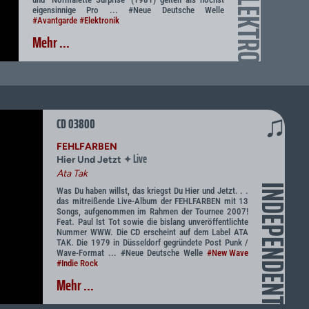
ELEKTRO
eigensinnige Pro ... #Neue Deutsche Welle
#Avantgarde
#Elektronik
Mehr ...
♫
CD 03800
FEHLFARBEN
Live
✦
Hier Und Jetzt
Ata Tak
INDEPENDENT
Was Du haben willst, das kriegst Du Hier und Jetzt. . .
das mitreißende Live-Album der FEHLFARBEN mit 13
Songs, aufgenommen im Rahmen der Tournee 2007!
Feat. Paul Ist Tot sowie die bislang unveröffentlichte
Nummer WWW. Die CD erscheint auf dem Label ATA
TAK. Die 1979 in Düsseldorf gegründete Post Punk /
Wave-Format ... #Neue Deutsche Welle
#New Wave
#Indie Rock
Mehr ...