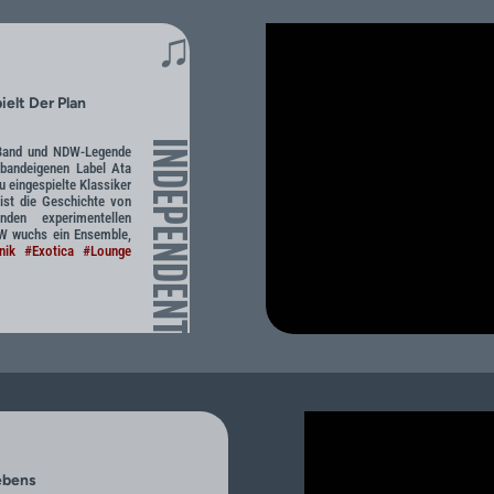
♫
pielt Der Plan
INDEPENDENT
-Band und NDW-Legende
 bandeigenen Label Ata
u eingespielte Klassiker
 ist die Geschichte von
nden experimentellen
W wuchs ein Ensemble,
nik
#Exotica
#Lounge
ebens