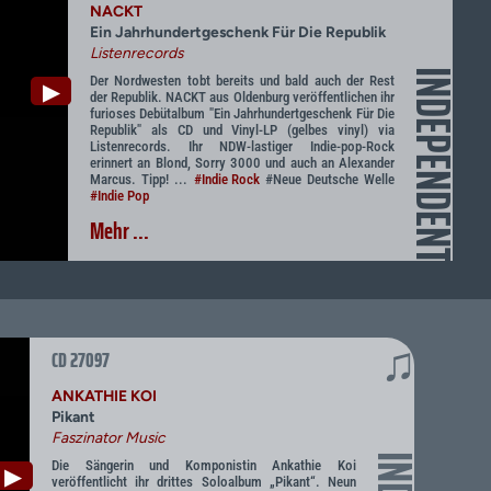
NACKT
Ein Jahrhundertgeschenk Für Die Republik
Listenrecords
INDEPENDENT
Der Nordwesten tobt bereits und bald auch der Rest
▶
der Republik. NACKT aus Oldenburg veröffentlichen ihr
furioses Debütalbum "Ein Jahrhundertgeschenk Für Die
Republik" als CD und Vinyl-LP (gelbes vinyl) via
Listenrecords. Ihr NDW-lastiger Indie-pop-Rock
erinnert an Blond, Sorry 3000 und auch an Alexander
Marcus. Tipp! ...
#Indie Rock
#Neue Deutsche Welle
#Indie Pop
Mehr ...
♫
CD 27097
ANKATHIE KOI
Pikant
Faszinator Music
Die Sängerin und Komponistin Ankathie Koi
▶
veröffentlicht ihr drittes Soloalbum „Pikant“. Neun