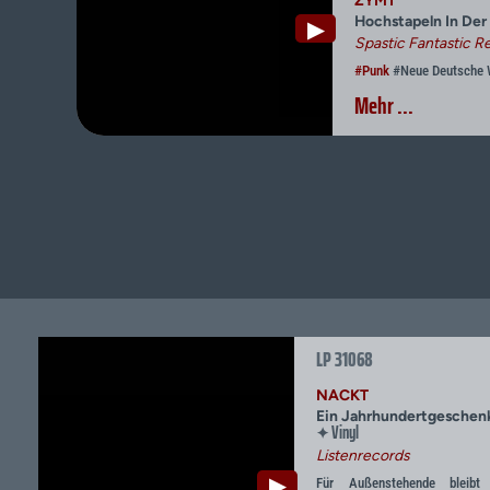
ZYMT
Hochstapeln In De
▶
Spastic Fantastic R
#Punk
#Neue Deutsche 
Mehr ...
LP 31068
NACKT
Ein Jahrhundertgeschenk
Vinyl
✦
Listenrecords
▶
Für Außenstehende bleibt 