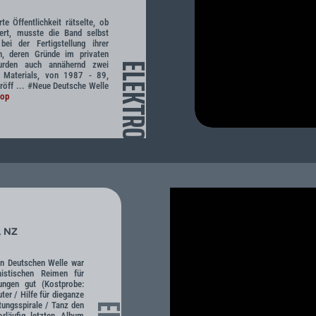
te Öffentlichkeit rätselte, ob
ert, musste die Band selbst
ei der Fertigstellung ihrer
, deren Gründe im privaten
urden auch annähernd zwei
ELEKTRO
n Materials, von 1987 - 89,
eröff ... #Neue Deutsche Welle
Pop
, NZ
n Deutschen Welle war
stischen Reimen für
rungen gut (Kostprobe:
er / Hilfe für dieganze
stungsspirale / Tanz den
rläufig letzten Album