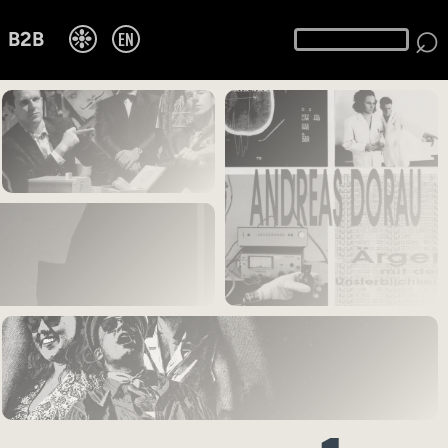
⌕
❉
EN
B2B