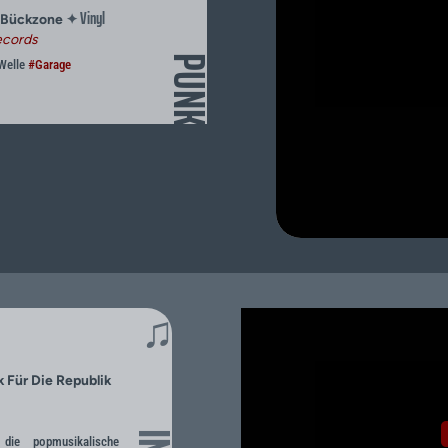
Vinyl
✦
r Bückzone
ecords
PUNK
Welle
#Garage
♫
 Für Die Republik
die popmusikalische