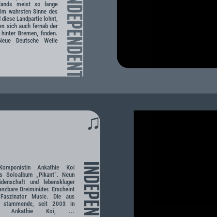
INDEPENDENT
hlands meist so lange
– im wahrsten Sinne des
 diese Landpartie lohnt,
en sich auch fernab der
 hinter Bremen, finden.
ue Deutsche Welle
♫
INDEPENDENT
omponistin Ankathie Koi
ttes Soloalbum „Pikant“. Neun
idenschaft und lebenskluger
anzbare Dreiminüter. Erscheint
aszinator Music. Die aus
n stammende, seit 2003 in
de Ankathie Koi, ...