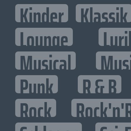
Kinder
Klassik
Lounge
Lyri
Musical
Mus
Punk
R & B
Rock
Rock'n'R