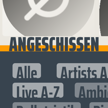
ANGESCHISSEN
Alle
Artists 
Live A-Z
Ambi