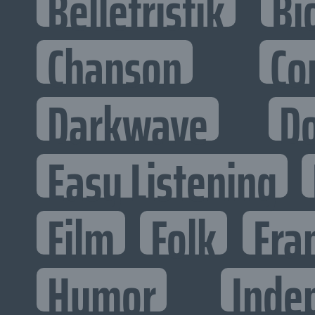
Belletristik
Bi
Chanson
Co
Darkwave
D
Easy Listening
Film
Folk
Fra
Humor
Inde