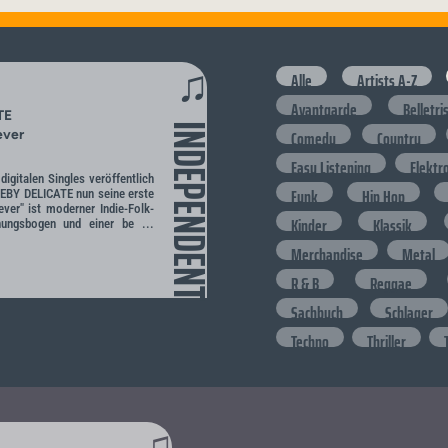
♫
Alle
Artists A-Z
Avantgarde
Belletri
TE
INDEPENDENT
Comedy
Country
ever
Easy Listening
Elektr
digitalen Singles veröffentlich
Funk
Hip Hop
EBY DELICATE nun seine erste
ver" ist moderner Indie-Folk-
Kinder
Klassik
ungsbogen und einer be ...
Merchandise
Metal
R & B
Reggae
Sachbuch
Schlager
Techno
Thriller
♫