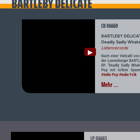
BARTLEBY DELICATE
CD 06669
BARTLEBY DELICA
Deadly Sadly What
Listenrecords
▶
Nach einer Vielzahl von 
der Luxemburger BARTL
EP. "Deadly Sadly Whate
Pop mit tollem Spann
#Indie Pop
#Indie Folk
Mehr ...
LP 06663