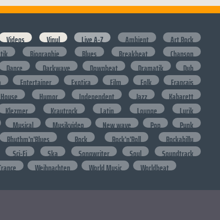
Videos
Vinyl
Live A-Z
Ambient
Art Rock
stik
Biographie
Blues
Breakbeat
Chanson
Dance
Darkwave
Downbeat
Dramatik
Dub
o
Entertainer
Exotica
Film
Folk
Francais
House
Humor
Independent
Jazz
Kabarett
Klezmer
Krautrock
Latin
Lounge
Lyrik
Musical
Musikvideo
New wave
Pop
Punk
Rhythm'n'Blues
Rock
Rock'n'Roll
Rockabilly
Sci-Fi
Ska
Songwriter
Soul
Soundtrack
Trance
Weihnachten
World Music
Worldbeat