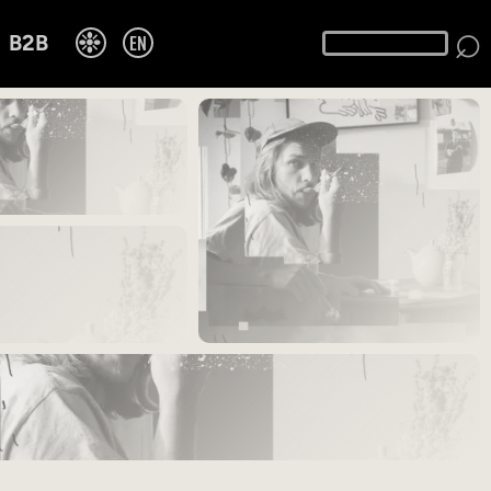
⌕
❉
EN
B2B