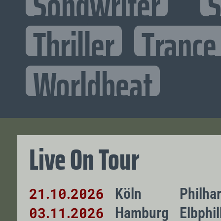
Songwriter
S
Thriller
Trance
Worldbeat
Live On Tour
21
10
2026
Köln
Philha
.
.
03
11
2026
Hamburg
Elbphi
.
.