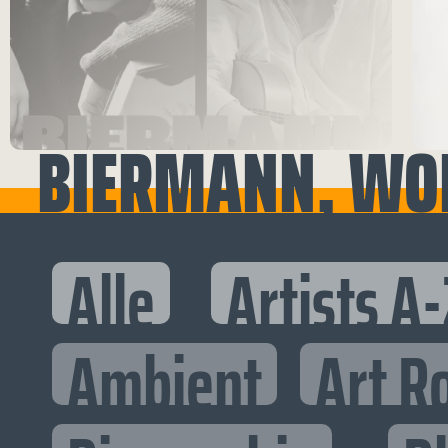
BIERMANN, WO
Alle
Artists A-
Ambient
Art R