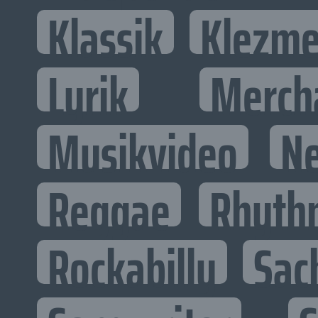
Klassik
Klezme
Lyrik
Merch
Musikvideo
N
Reggae
Rhyth
Rockabilly
Sac