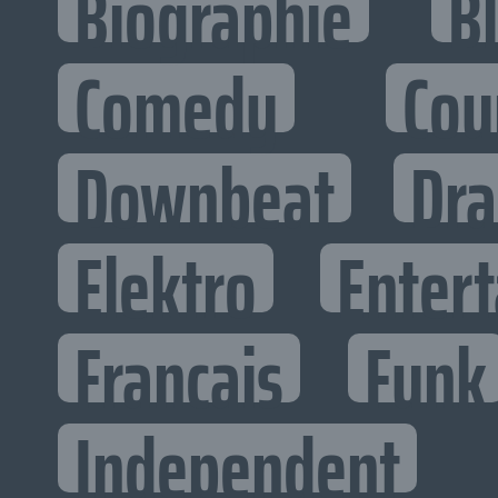
Biographie
B
Comedy
Cou
Downbeat
Dr
Elektro
Entert
Francais
Funk
Independent