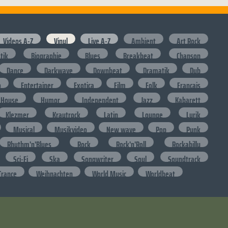
Videos A-Z
Vinyl
Live A-Z
Ambient
Art Rock
stik
Biographie
Blues
Breakbeat
Chanson
Dance
Darkwave
Downbeat
Dramatik
Dub
o
Entertainer
Exotica
Film
Folk
Francais
House
Humor
Independent
Jazz
Kabarett
Klezmer
Krautrock
Latin
Lounge
Lyrik
Musical
Musikvideo
New wave
Pop
Punk
Rhythm'n'Blues
Rock
Rock'n'Roll
Rockabilly
Sci-Fi
Ska
Songwriter
Soul
Soundtrack
Trance
Weihnachten
World Music
Worldbeat