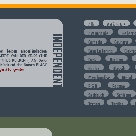
Alle
Artists A-Z
Avantgarde
Belletri
INDEPENDENT
Comedy
Country
Easy Listening
Elektr
r beiden niederländischen
 GEERT VAN DER VELDE (THE
Funk
Hip Hop
 THIJS KUIJKEN (I AM OAK)
einfach auf den Namen BLACK
Kinder
Klassik
ger
#Songwriter
Merchandise
Metal
R & B
Reggae
Sachbuch
Schlager
Techno
Thriller