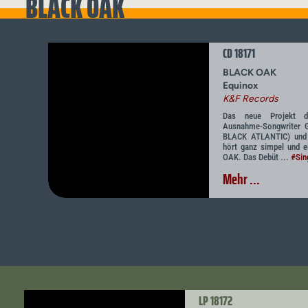
BLACK OAK
CD 18171
BLACK OAK
Equinox
K&F Records
Das neue Projekt de
Ausnahme-Songwriter
BLACK ATLANTIC) und
hört ganz simpel und 
OAK. Das Debüt ...
#Sin
Mehr ...
LP 18172