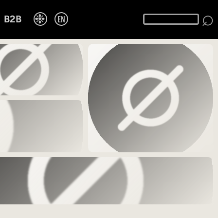
⌕
❉
EN
B2B