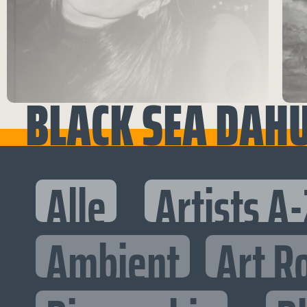
BLACK SEA DAH
Alle
Artists A-
Ambient
Art R