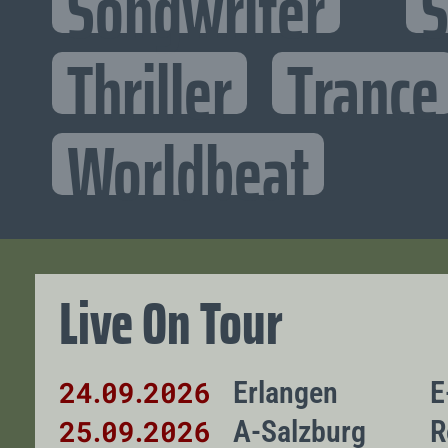
Songwriter
S
Thriller
Trance
Worldbeat
Live On Tour
24
09
2026
Erlangen
E
.
.
25
09
2026
A-Salzburg
R
.
.