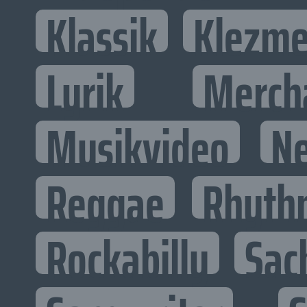
Klassik
Klezme
Lyrik
Merch
Musikvideo
N
Reggae
Rhyth
Rockabilly
Sac