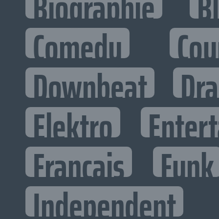
Biographie
B
Comedy
Cou
Downbeat
Dr
Elektro
Entert
Francais
Funk
Independent