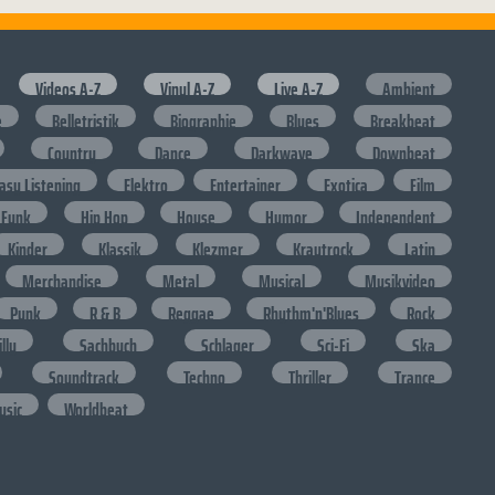
Videos A-Z
Vinyl A-Z
Live A-Z
Ambient
e
Belletristik
Biographie
Blues
Breakbeat
Country
Dance
Darkwave
Downbeat
asy Listening
Elektro
Entertainer
Exotica
Film
Funk
Hip Hop
House
Humor
Independent
Kinder
Klassik
Klezmer
Krautrock
Latin
Merchandise
Metal
Musical
Musikvideo
Punk
R & B
Reggae
Rhythm'n'Blues
Rock
lly
Sachbuch
Schlager
Sci-Fi
Ska
Soundtrack
Techno
Thriller
Trance
usic
Worldbeat