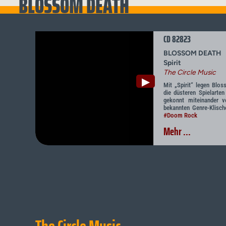
BLOSSOM DEATH
CD 82823
BLOSSOM DEATH
Spirit
The Circle Music
▶
Mit „Spirit“ legen Blo
die düsteren Spielart
gekonnt miteinander v
bekannten Genre-Klische
#Doom Rock
Mehr ...