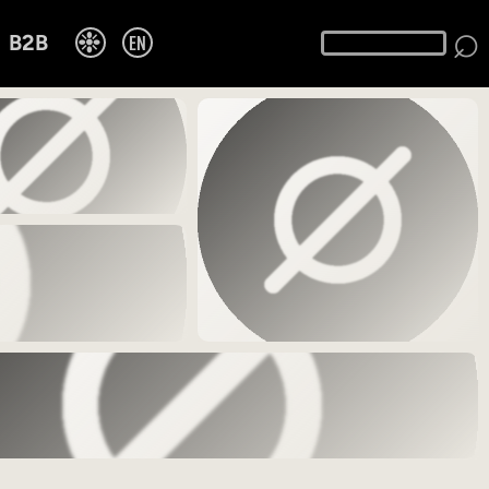
⌕
❉
EN
B2B