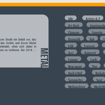
Alle
Artists A-Z
Art Rock
Avantgard
Chanson
Comedy
Dramatik
Dub
E
ssom Death ein Debüt vor, das
en des Gothic und Doom Metal
Folk
Francais
erbindet, ohne sich dabei in
METAL
es zu verlieren. Die 2018 ...
Jazz
Kabarett
Lounge
Lyrik
New wave
Pop
Rock'n'Roll
Rockabi
Songwriter
Soul
Weihnachten
World M