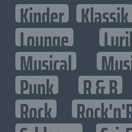
Kinder
Klassik
Lounge
Lyri
Musical
Mus
Punk
R & B
Rock
Rock'n'R