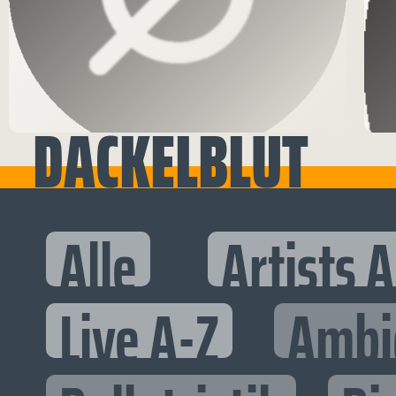
DACKELBLUT
Alle
Artists 
Live A-Z
Ambi