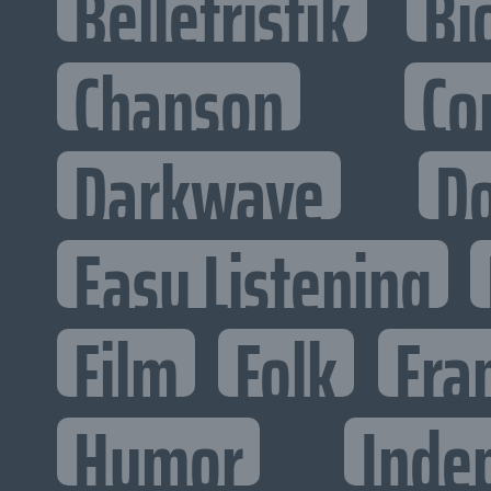
Belletristik
Bi
Chanson
Co
Darkwave
D
Easy Listening
Film
Folk
Fra
Humor
Inde