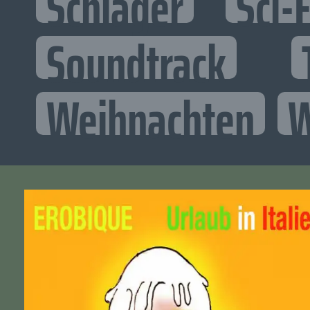
Schlager
Sci-F
Soundtrack
Weihnachten
W