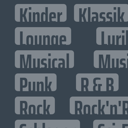
Kinder
Klassik
Lounge
Lyri
Musical
Mus
Punk
R & B
Rock
Rock'n'R