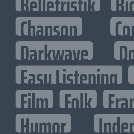
Belletristik
Bi
Chanson
Co
Darkwave
D
Easy Listening
Film
Folk
Fra
Humor
Inde