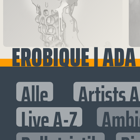
EROBIQUE | ADA 
Alle
Artists 
Live A-Z
Ambi