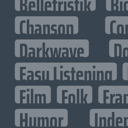
Belletristik
Bi
Chanson
Co
Darkwave
D
Easy Listening
Film
Folk
Fra
Humor
Inde