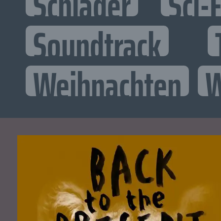
Schlager
Sci-F
Soundtrack
Weihnachten
W