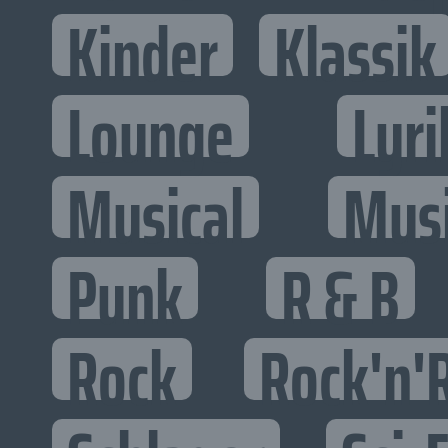
Kinder
Klassik
Lounge
Lyri
Musical
Mus
Punk
R & B
Rock
Rock'n'R