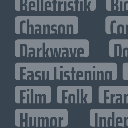
Belletristik
Bi
Chanson
Co
Darkwave
D
Easy Listening
Film
Folk
Fra
Humor
Inde