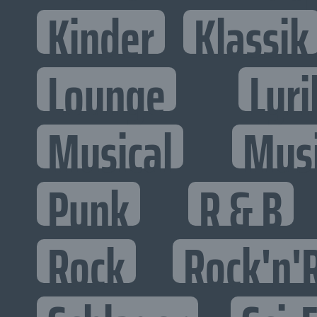
Kinder
Klassik
Lounge
Lyri
Musical
Mus
Punk
R & B
Rock
Rock'n'R