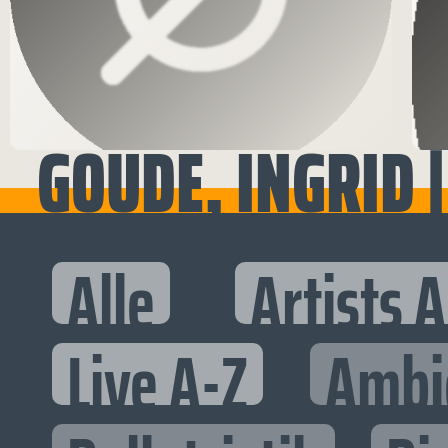
GOUDE, INGRID | 
Alle
Artists 
Live A-Z
Ambi