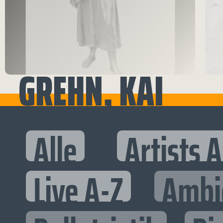
GREHN, KAI
Alle
Artists 
Live A-Z
Ambi