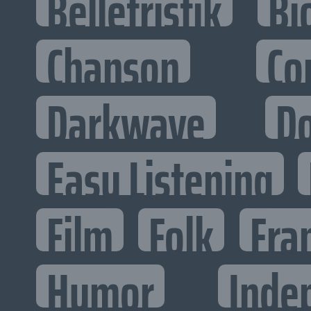
Belletristik
Bi
Chanson
Co
Darkwave
D
Easy Listening
Film
Folk
Fra
Humor
Inde