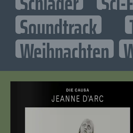
Schlager
Sci-F
Soundtrack
Weihnachten
W