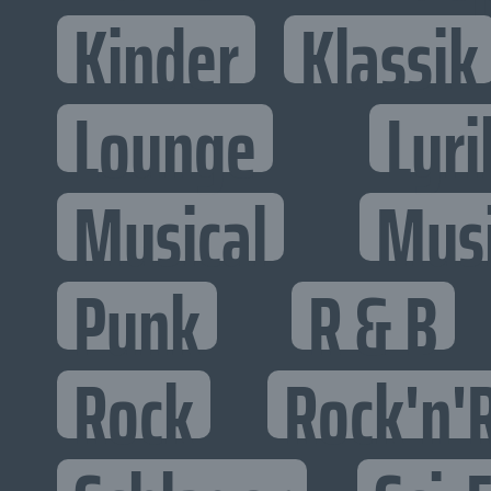
Kinder
Klassik
Lounge
Lyri
Musical
Mus
Punk
R & B
Rock
Rock'n'R