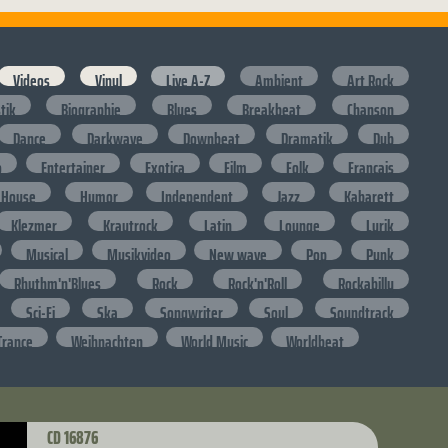
Videos
Vinyl
Live A-Z
Ambient
Art Rock
stik
Biographie
Blues
Breakbeat
Chanson
Dance
Darkwave
Downbeat
Dramatik
Dub
o
Entertainer
Exotica
Film
Folk
Francais
House
Humor
Independent
Jazz
Kabarett
Klezmer
Krautrock
Latin
Lounge
Lyrik
Musical
Musikvideo
New wave
Pop
Punk
Rhythm'n'Blues
Rock
Rock'n'Roll
Rockabilly
Sci-Fi
Ska
Songwriter
Soul
Soundtrack
Trance
Weihnachten
World Music
Worldbeat
CD 16876