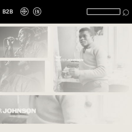
⌕
❉
EN
B2B