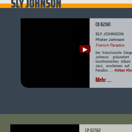
SLY JOHNSON
CD 82361
SLY JOHNSON
Mister Johnson
French Paradox
▶
Der französische Säng
Johnson präsentier
facettenreiches Album
Jazz, erschienen auf
Paradox. ...
#Urban
#So
Mehr ...
LP 82362