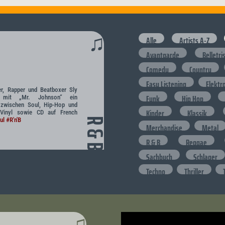
♫
Alle
Artists A-Z
Avantgarde
Belletri
Comedy
Country
Easy Listening
Elektr
er, Rapper und Beatboxer Sly
Funk
Hip Hop
t mit „Mr. Johnson“ ein
 zwischen Soul, Hip-Hop und
Kinder
Klassik
 Vinyl sowie CD auf French
ul
#R'n'B
R & B
Merchandise
Metal
R & B
Reggae
Sachbuch
Schlager
Techno
Thriller
♫