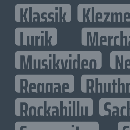
Klassik
Klezme
Lyrik
Merch
Musikvideo
N
Reggae
Rhyth
Rockabilly
Sac