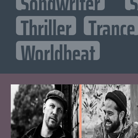
Songwriter
S
Thriller
Trance
Worldbeat