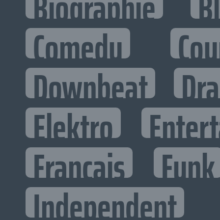
Biographie
B
Comedy
Cou
Downbeat
Dr
Elektro
Entert
Francais
Funk
Independent