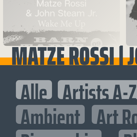
MATZE ROSSI | J
Alle
Artists A-Z
Ambient
Art R