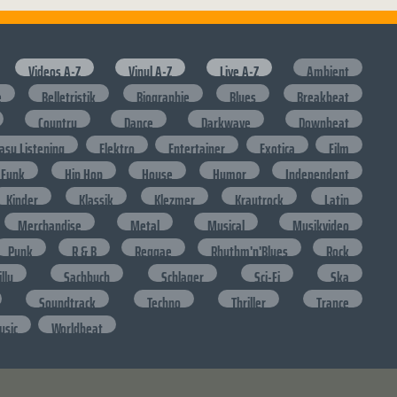
Videos A-Z
Vinyl A-Z
Live A-Z
Ambient
e
Belletristik
Biographie
Blues
Breakbeat
Country
Dance
Darkwave
Downbeat
asy Listening
Elektro
Entertainer
Exotica
Film
Funk
Hip Hop
House
Humor
Independent
Kinder
Klassik
Klezmer
Krautrock
Latin
Merchandise
Metal
Musical
Musikvideo
Punk
R & B
Reggae
Rhythm'n'Blues
Rock
lly
Sachbuch
Schlager
Sci-Fi
Ska
Soundtrack
Techno
Thriller
Trance
usic
Worldbeat