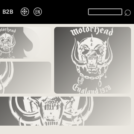
⌕
❉
EN
B2B