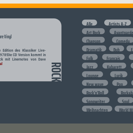
Alle
Artists A-Z
Art Rock
Avantgard
re Vinyl
Chanson
Comedy
Dramatik
Dub
E
 Edition des Klassiker Live-
978!Die CD Version kommt in
Folk
Francais
ack mit Linernotes von Dave
al
ROCK
Jazz
Kabarett
Lounge
Lyrik
New wave
Pop
Rock'n'Roll
Rockabi
Songwriter
Soul
Weihnachten
World M