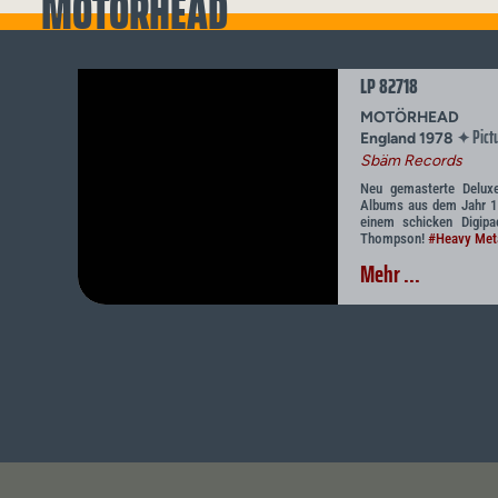
MOTÖRHEAD
LP 82718
MOTÖRHEAD
Pictu
✦
England 1978
Sbäm Records
Neu gemasterte Deluxe
Albums aus dem Jahr 1
einem schicken Digip
Thompson!
#Heavy Met
Mehr ...