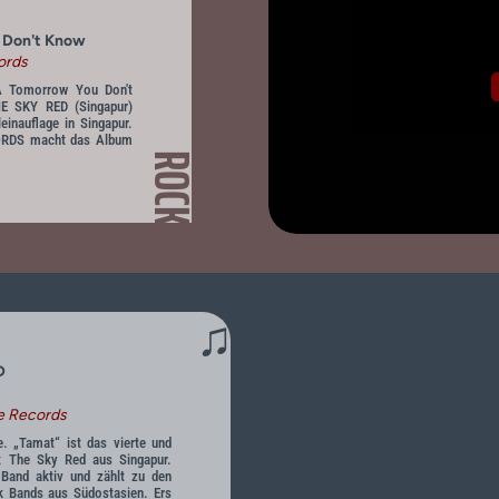
u Don't Know
ords
 A Tomorrow You Don't
E SKY RED (Singapur)
leinauflage in Singapur.
DS macht das Album
ROCK
♫
D
e Records
e. „Tamat“ ist das vierte und
t The Sky Red aus Singapur.
 Band aktiv und zählt zu den
k Bands aus Südostasien. Ers