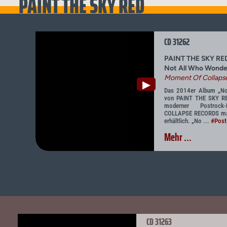
PAINT THE SKY RED
CD 31262
PAINT THE SKY RE
Not All Who Wonder
Moment Of Collaps
▶
Das 2014er Album „No
von PAINT THE SKY RED 
moderner Postroc
COLLAPSE RECORDS mac
erhältlich. „No ...
#Post
Mehr ...
CD 31263