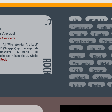
♫
Alle
Artists A-Z
Avantgarde
Belletri
D
Comedy
Country
 Are Lost
e Records
Easy Listening
Elektr
t All Who Wonder Are Lost“
Funk
Hip Hop
(Singapur) gilt unlängst als
k-Klassiker. MOMENT OF
Kinder
Klassik
ht das Album als CD wieder
 Rock
ROCK
Merchandise
Metal
R & B
Reggae
Sachbuch
Schlager
Techno
Thriller