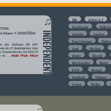
♫
Alle
Artists A-Z
Avantgarde
Belletri
CTORS
Limited Edition
INDEPENDENT
✦
Comedy
Country
ie Bösen
Easy Listening
Elektr
bum des obskuren DIE ART-
Funk
Hip Hop
wie als LP (dunkelgrünes clear
ger, Downloadcode) auf HEALTH
Kinder
Klassik
n mi ...
#Indie
#Punk
#Wave
Merchandise
Metal
R & B
Reggae
Sachbuch
Schlager
Techno
Thriller
♫