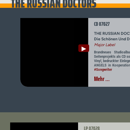
THE RUSSIAN DOCTORS
CD 07027
THE RUSSIAN DO
Die Schönen Und D
Major Label
▶
Brandneues Studioal
Seitenprojekts als CD so
Vinyl, bedruckter Einle
ANGELS in Kooperatio
#Songwriter
Mehr ...
LP 07028