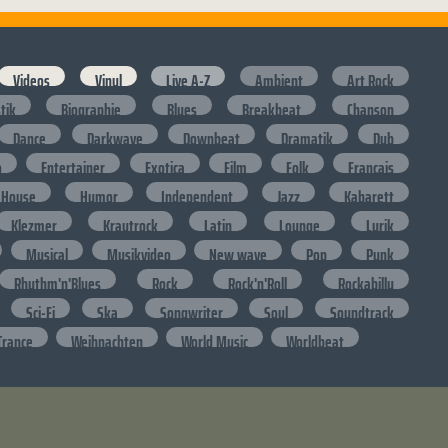
Videos
Vinyl
Live A-Z
Ambient
Art Rock
stik
Biographie
Blues
Breakbeat
Chanson
Dance
Darkwave
Downbeat
Dramatik
Dub
o
Entertainer
Exotica
Film
Folk
Francais
House
Humor
Independent
Jazz
Kabarett
Klezmer
Krautrock
Latin
Lounge
Lyrik
Musical
Musikvideo
New wave
Pop
Punk
Rhythm'n'Blues
Rock
Rock'n'Roll
Rockabilly
Sci-Fi
Ska
Songwriter
Soul
Soundtrack
Trance
Weihnachten
World Music
Worldbeat