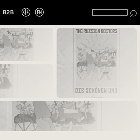
⌕
❉
EN
B2B