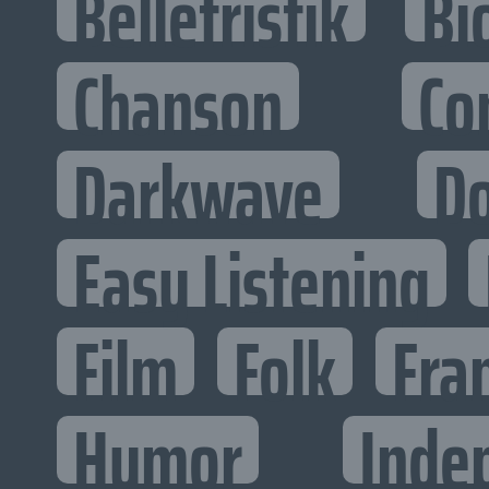
Belletristik
Bi
Chanson
Co
Darkwave
D
Easy Listening
Film
Folk
Fra
Humor
Inde