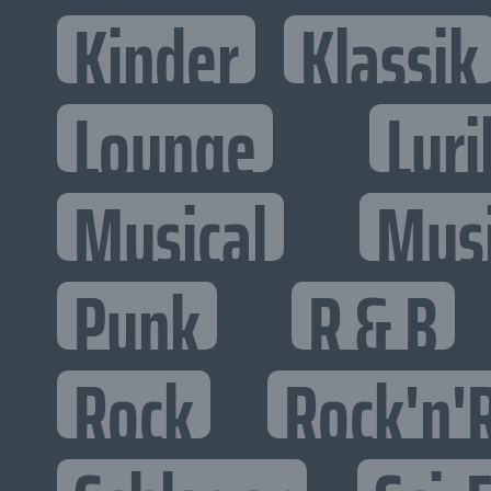
Kinder
Klassik
Lounge
Lyri
Musical
Mus
Punk
R & B
Rock
Rock'n'R