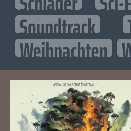
Schlager
Sci-F
Soundtrack
Weihnachten
W