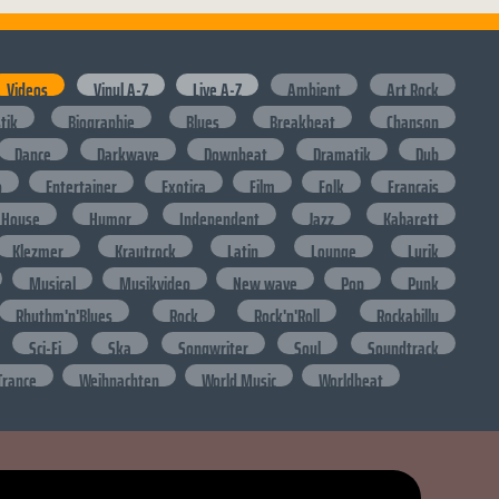
Videos
Vinyl A-Z
Live A-Z
Ambient
Art Rock
stik
Biographie
Blues
Breakbeat
Chanson
Dance
Darkwave
Downbeat
Dramatik
Dub
o
Entertainer
Exotica
Film
Folk
Francais
House
Humor
Independent
Jazz
Kabarett
Klezmer
Krautrock
Latin
Lounge
Lyrik
Musical
Musikvideo
New wave
Pop
Punk
Rhythm'n'Blues
Rock
Rock'n'Roll
Rockabilly
Sci-Fi
Ska
Songwriter
Soul
Soundtrack
Trance
Weihnachten
World Music
Worldbeat