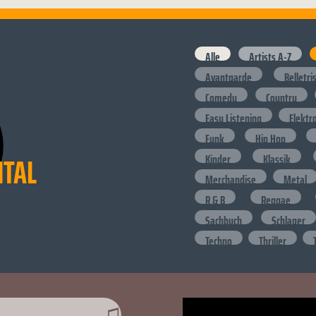
Alle
Artists A-Z
Avantgarde
Belletri
Comedy
Country
Easy Listening
Elektr
Funk
Hip Hop
ITAL
Kinder
Klassik
Merchandise
Metal
R & B
Reggae
Sachbuch
Schlager
Techno
Thriller
♫