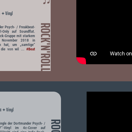
Vinyl
✦
e
ROCK'N'ROLL
r Psych- / Freakbeat-
l-Only auf Soundflat.
rock-Gruppe mit starkem
im November 2018 in
n hat, um „samtige“
 die von wil ...
#Beat
Vinyl
✦
ll
single der Dortmunder Psych- /
7“-Vinyl im 4c-Cover auf