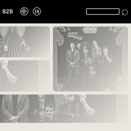
⌕
❉
EN
B2B