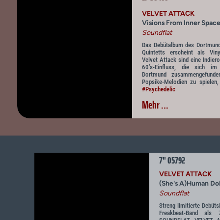
VELVET ATTACK
Visions From Inner Spac
Soundflat
Das Debütalbum des Dortmunde
Quintetts erscheint als Viny
Velvet Attack sind eine Indie
60’s-Einfluss, die sich 
Dortmund zusammengefunde
Popsike-Melodien zu spielen,
#Psychedelic
Mehr ...
7" 05792
VELVET ATTACK
(She's A)Human Do
Soundflat
Streng limitierte Debüt
Freakbeat-Band als 