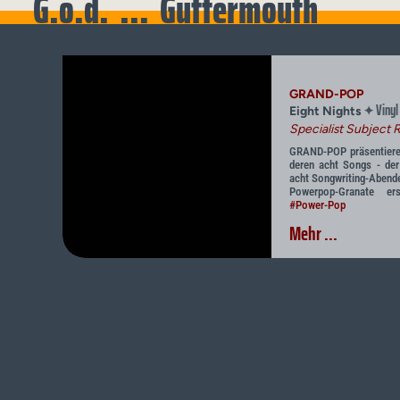
G.o.d. ... Guttermouth
GRAND-POP
Vinyl
✦
Eight Nights
Specialist Subject 
GRAND-POP präsentieren 
deren acht Songs - der
acht Songwriting-Abende
Powerpop-Granate ers
#Power-Pop
Mehr ...