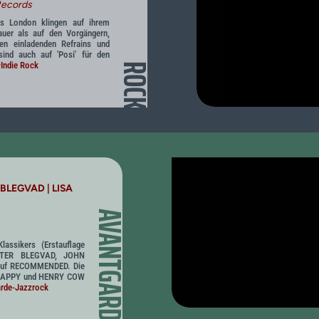
Records
 London klingen auf ihrem
auer als auf den Vorgängern,
en einladenden Refrains und
sind auch auf 'Posi' für den
Indie Rock
ROCK
BLEGVAD | LISA
AVANTGARDE
assikers (Erstauflage
ETER BLEGVAD, JOHN
uf RECOMMENDED. Die
HAPPY und HENRY COW
rde-Jazzrock