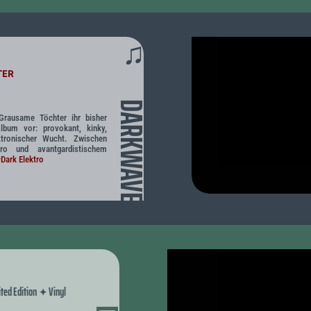
♫
TER
DARKWAVE
Grausame Töchter ihr bisher
lbum vor: provokant, kinky,
ktronischer Wucht. Zwischen
ctro und avantgardistischem
Dark Elektro
ted Edition
Vinyl
✦