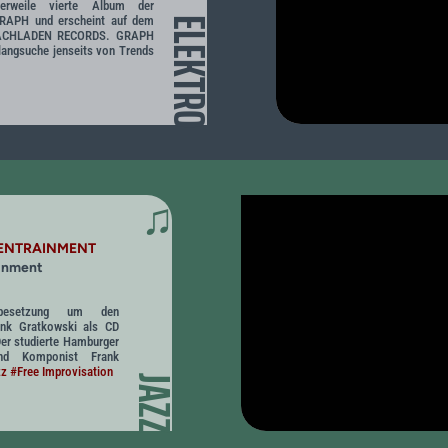
lerweile vierte Album der
GRAPH und erscheint auf dem
ELEKTRO
KRACHLADEN RECORDS. GRAPH
langsuche jenseits von Trends
♫
 ENTRAINMENT
ainment
tbesetzung um den
ank Gratkowski als CD
Der studierte Hamburger
 und Komponist Frank
zz
#Free Improvisation
JAZZ