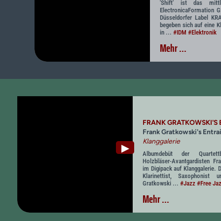
'Shift' ist das mitt
ElectronicaFormation 
Düsseldorfer Label 
begeben sich auf eine K
in ...
#IDM
#Elektronik
Mehr ...
FRANK GRATKOWSKI'S
Frank Gratkowski's Entr
Klanggalerie
▶
Albumdebüt der Quartet
Holzbläser-Avantgardisten Fr
im Digipack auf Klanggalerie. 
Klarinettist, Saxophonist
Gratkowski ...
#Jazz
#Free Ja
Mehr ...