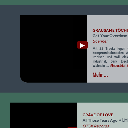
GRAUSAME TÖCH
Get Your Overdose
Scanner
▶
Mit 22 Tracks legen 
kompromisslosestes A
ironisch und voll ele
Industrial, Dark Ele
Wahnsin ...
#Industrial
#
Mehr ...
GRAVE OF LOVE
Limi
✦
All Those Tears Ago
OTSK Records