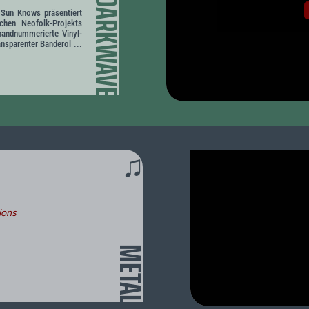
DARKWAVE
Sun Knows präsentiert
chen Neofolk-Projekts
 handnummerierte Vinyl-
ansparenter Banderol ...
♫
ions
METAL