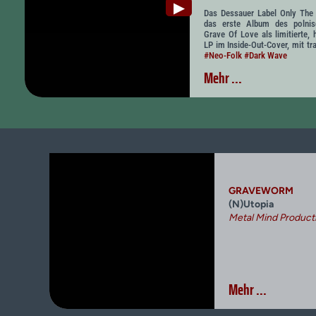
▶
Das Dessauer Label Only The 
das erste Album des polnis
Grave Of Love als limitierte,
LP im Inside-Out-Cover, mit tr
#Neo-Folk
#Dark Wave
Mehr ...
GRAVEWORM
(N)Utopia
Metal Mind Product
Mehr ...