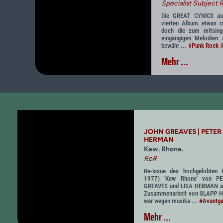
Specialist Subject 
Die GREAT CYNICS aus
vierten Album etwas r
doch die zum mitsing
eingängigen Melodien 
bewähr ...
#Punk Rock
#
Mehr ...
JOHN GREAVES | PETER 
HERMAN
Kew. Rhone.
ReR
Re-Issue des hochgelobten Kl
1977) 'Kew Rhone' von P
GREAVES und LISA HERMAN a
Zusammenarbeit von SLAPP 
war wegen musika ...
#Avantga
Mehr ...