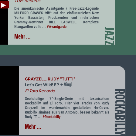
TUM Records
▶
Die amerikanische Avantgarde / Free-Jazz-Legende
MILFORD GRAVES trifft auf den einflussreichen New
Yorker Bassisten, Produzenten und mehrfachen
Grammy-Gewinner BILL LASWELL. Komplexe
Klangwelten volle ...
#Avantgarde
JAZZ
Mehr ...
GRAYZELL, RUDY "TUTTI"
Vinyl
✦
Let's Get Wild! EP
El Toro Records
ROCKABILLY
Sechsteilige 7“-Single-Serie mit texanischem
Rockabilly auf El Toro. Hier vier Tracks von Rudy
Grayzell im wunderschön gestalteten 4c-Cover.
Rudolfo Jiminez aus San Antonio, besser bekannt als
Rudy “T ...
#Rockabilly
Mehr ...