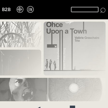
⌕
❉
EN
B2B