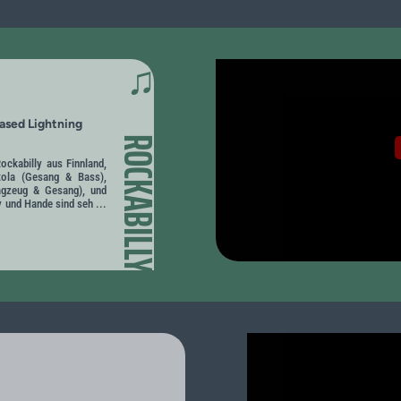
♫
ased Lightning
ROCKABILLY
ockabilly aus Finnland,
tola (Gesang & Bass),
agzeug & Gesang), und
y und Hande sind seh ...