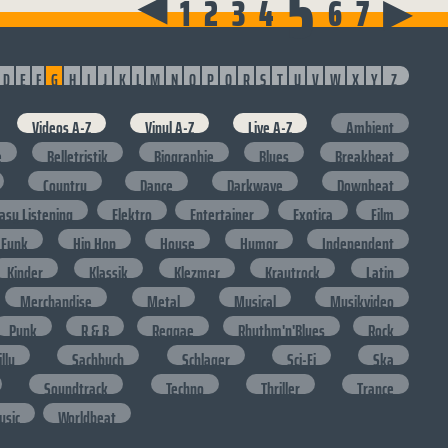
5
▶
1
2
3
4
6
7
▶
D
E
F
G
H
I
J
K
L
M
N
O
P
Q
R
S
T
U
V
W
X
Y
Z
Videos A-Z
Vinyl A-Z
Live A-Z
Ambient
e
Belletristik
Biographie
Blues
Breakbeat
Country
Dance
Darkwave
Downbeat
asy Listening
Elektro
Entertainer
Exotica
Film
Funk
Hip Hop
House
Humor
Independent
Kinder
Klassik
Klezmer
Krautrock
Latin
Merchandise
Metal
Musical
Musikvideo
Punk
R & B
Reggae
Rhythm'n'Blues
Rock
lly
Sachbuch
Schlager
Sci-Fi
Ska
Soundtrack
Techno
Thriller
Trance
usic
Worldbeat