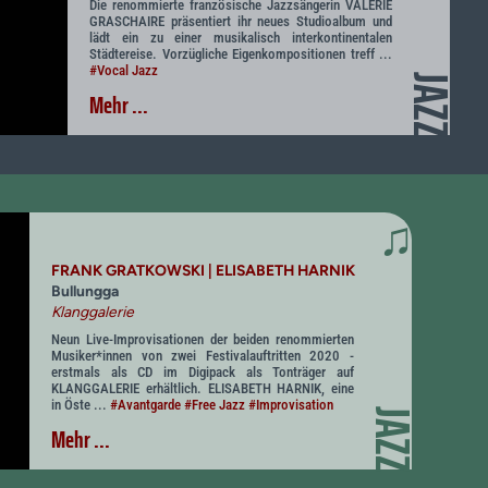
Die renommierte französische Jazzsängerin VALERIE
GRASCHAIRE präsentiert ihr neues Studioalbum und
lädt ein zu einer musikalisch interkontinentalen
Städtereise. Vorzügliche Eigenkompositionen treff ...
#Vocal Jazz
JAZZ
Mehr ...
♫
FRANK GRATKOWSKI | ELISABETH HARNIK
Bullungga
Klanggalerie
Neun Live-Improvisationen der beiden renommierten
Musiker*innen von zwei Festivalauftritten 2020 -
erstmals als CD im Digipack als Tonträger auf
KLANGGALERIE erhältlich. ELISABETH HARNIK, eine
in Öste ...
#Avantgarde
#Free Jazz
#Improvisation
JAZZ
Mehr ...