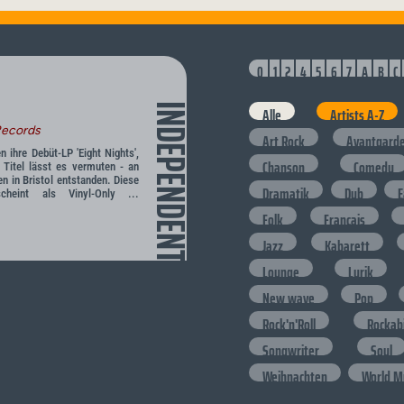
0
1
2
4
5
6
7
A
B
C
INDEPENDENT
Alle
Artists A-Z
Records
Art Rock
Avantgard
ihre Debüt-LP 'Eight Nights',
Chanson
Comedy
 Titel lässt es vermuten - an
n in Bristol entstanden. Diese
Dramatik
Dub
E
cheint als Vinyl-Only ...
Folk
Francais
Jazz
Kabarett
Lounge
Lyrik
New wave
Pop
Rock'n'Roll
Rockabi
Songwriter
Soul
Weihnachten
World M