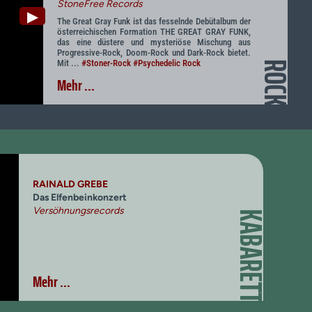
StoneFree Records
▶
The Great Gray Funk ist das fesselnde Debütalbum der
österreichischen Formation THE GREAT GRAY FUNK,
das eine düstere und mysteriöse Mischung aus
Progressive-Rock, Doom-Rock und Dark-Rock bietet.
Mit ...
#Stoner-Rock
#Psychedelic Rock
ROCK
Mehr ...
RAINALD GREBE
Das Elfenbeinkonzert
Versöhnungsrecords
KABARETT
Mehr ...