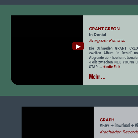
GRANT CREON
In Denial
Stargazer Records
▶
Die Schweden GRANT CREON
zweiten Album 'In Denial' no
Abgründe ab - hochemotionaler,
-Folk zwischen NEIL YOUNG 
STAR ...
#Indie Folk
Mehr ...
GRAPH
Download
Vi
✦
✦
Shift
Krachladen Record