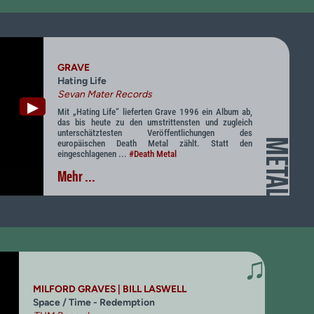
GRAVE
Hating Life
Sevan Mater Records
▶
Mit „Hating Life“ lieferten Grave 1996 ein Album ab,
das bis heute zu den umstrittensten und zugleich
unterschätztesten Veröffentlichungen des
METAL
europäischen Death Metal zählt. Statt den
eingeschlagenen ...
#Death Metal
Mehr ...
♫
MILFORD GRAVES | BILL LASWELL
Space / Time - Redemption