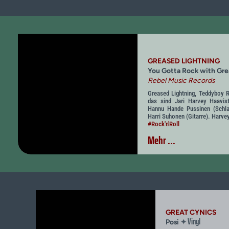
GREASED LIGHTNING
You Gotta Rock with Gre
Rebel Music Records
Greased Lightning, Teddyboy R
das sind Jari Harvey Haavis
Hannu Hande Pussinen (Schl
Harri Suhonen (Gitarre). Harve
#Rock'n'Roll
Mehr ...
GREAT CYNICS
Vinyl
✦
Posi