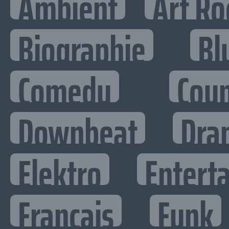
Ambient
Art Ro
Biographie
Bl
Comedy
Cou
Downbeat
Dra
Elektro
Enterta
Francais
Funk