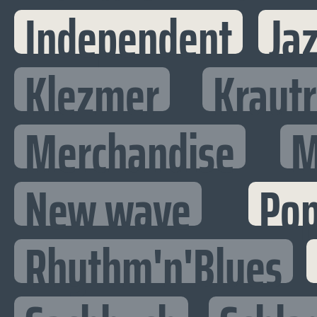
Independent
Ja
Klezmer
Kraut
Merchandise
M
New wave
Po
Rhythm'n'Blues