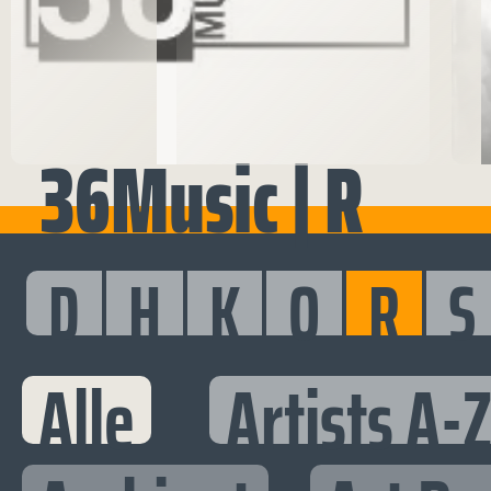
36Music | R
D
H
K
O
R
S
Alle
Artists A-